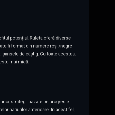
ofitul potențial. Ruleta oferă diverse
oate fi format din numere roșii/negre
 șansele de câștig. Cu toate acestea,
 este mai mică.
 unor strategii bazate pe progresie.
or pariurilor anterioare. În acest fel,