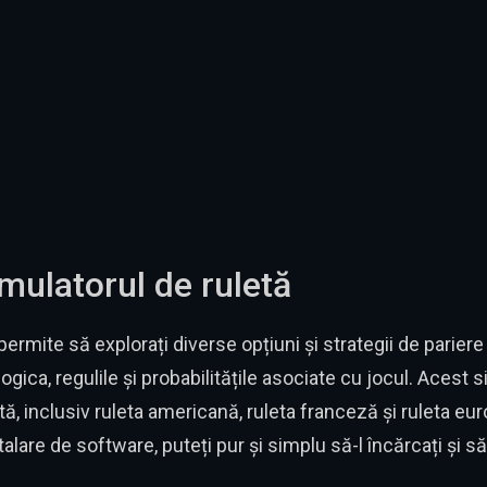
ulatorul de ruletă
permite să explorați diverse opțiuni și strategii de pariere
ogica, regulile și probabilitățile asociate cu jocul. Aces
letă, inclusiv ruleta americană, ruleta franceză și ruleta 
alare de software, puteți pur și simplu să-l încărcați și să