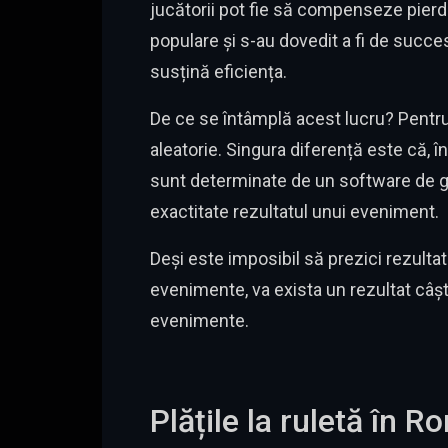
jucătorii pot fie să compenseze pierder
populare și s-au dovedit a fi de succes
susțină eficiența.
De ce se întâmplă acest lucru? Pentru c
aleatorie. Singura diferență este că, în
sunt determinate de un software de ge
exactitate rezultatul unui eveniment.
Deși este imposibil să prezici rezultate
evenimente, va exista un rezultat câșt
evenimente.
Plățile la ruletă în 