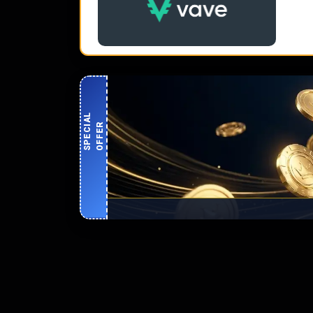
S
P
E
C
I
A
L
O
F
F
E
R