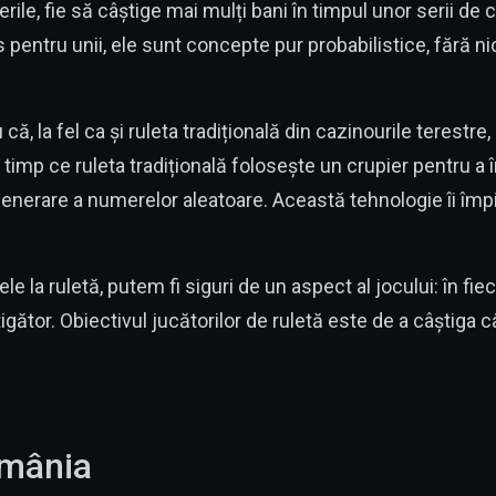
ile, fie să câștige mai mulți bani în timpul unor serii de c
 pentru unii, ele sunt concepte pur probabilistice, fără nic
ă, la fel ca și ruleta tradițională din cazinourile terestre
 timp ce ruleta tradițională folosește un crupier pentru a în
nerare a numerelor aleatoare. Această tehnologie îi împi
le la ruletă, putem fi siguri de un aspect al jocului: în fi
igător. Obiectivul jucătorilor de ruletă este de a câștiga 
România