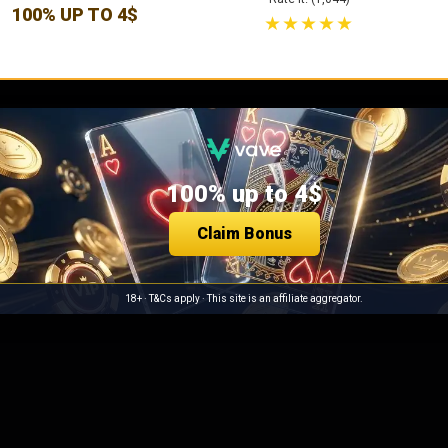
100% UP TO 4$
★★★★★
100% up to 4$
Claim Bonus
18+ · T&Cs apply · This site is an affiliate aggregator.