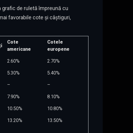
un grafic de ruletă împreună cu
mai favorabile cote și câștiguri,
Cote
Cotele
ți
americane
europene
1
2.60%
2.70%
1
5.30%
5.40%
1
–
–
1
7.90%
8.10%
10.50%
10.80%
13.20%
13.50%