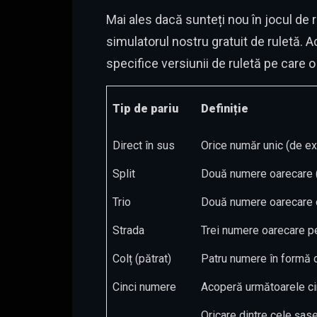
Mai ales dacă sunteți nou în jocul de r
simulatorul nostru gratuit de ruletă. Ac
specifice versiunii de ruletă pe care o 
Tip de pariu
Definiție
Direct în sus
Orice număr unic (de e
Split
Două numere oarecare (
Trio
Două numere oarecare c
Strada
Trei numere oarecare pe
Colț (pătrat)
Patru numere în formă d
Cinci numere
Acoperă următoarele cinc
Oricare dintre cele șase