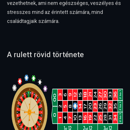
vezethetnek, ami nem egészséges, veszélyes és
stresszes mind az érintett számára, mind
családtagjaik számára.
A rulett rövid története