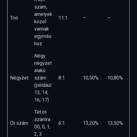
szám,
amelyek
Trió
11:1
–
–
közel
vannak
egymás
hoz
Négy
négyzet
alakú
Négyzet
szám
8:1
10,50%
10,80%
(például
13, 14,
16, 17)
Tét öt
számra:
Öt szám
6:1
13,20%
13,50%
00, 0, 1,
2, 3