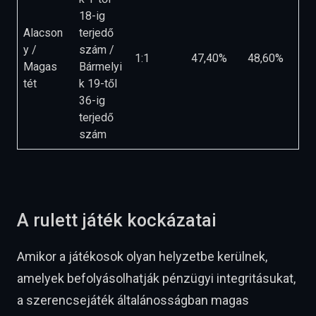
18-ig
Alacson
terjedő
y /
szám /
1:1
47,40%
48,60%
Magas
Bármelyi
tét
k 19-től
36-ig
terjedő
szám
A rulett játék kockázatai
Amikor a játékosok olyan helyzetbe kerülnek,
amelyek befolyásolhatják pénzügyi integritásukat,
a szerencsejáték általánosságban magas