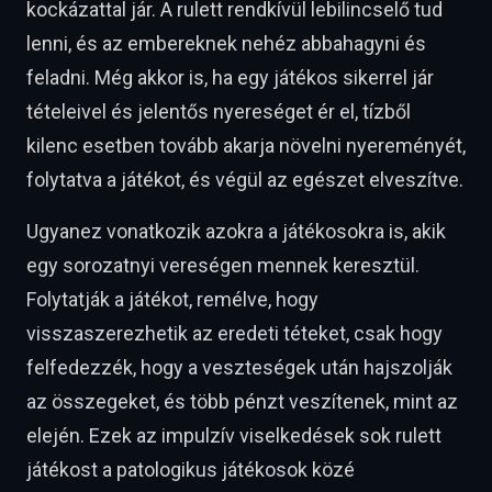
kockázattal jár. A rulett rendkívül lebilincselő tud
lenni, és az embereknek nehéz abbahagyni és
feladni. Még akkor is, ha egy játékos sikerrel jár
tételeivel és jelentős nyereséget ér el, tízből
kilenc esetben tovább akarja növelni nyereményét,
folytatva a játékot, és végül az egészet elveszítve.
Ugyanez vonatkozik azokra a játékosokra is, akik
egy sorozatnyi vereségen mennek keresztül.
Folytatják a játékot, remélve, hogy
visszaszerezhetik az eredeti téteket, csak hogy
felfedezzék, hogy a veszteségek után hajszolják
az összegeket, és több pénzt veszítenek, mint az
elején. Ezek az impulzív viselkedések sok rulett
játékost a patologikus játékosok közé