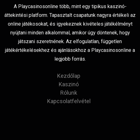
A Playcasinosonline több, mint egy tipikus kaszinó-
áttekintési platform. Tapasztalt csapatunk nagyra értékeli az
online játékosokat, és igyekeznek kivételes játékélményt
nyújtani minden alkalommal, amikor úgy döntenek, hogy
játszani szeretnének. Az elfogulatlan, független
játékértékelésekhez és ajánlásokhoz a Playcasinosonline a
legjobb forrás.
Kezdőlap
Kaszinó
Rólunk
Kapcsolatfelvétel
© Playcasinisonline 2024, Minden jog fenntartva
✕
JÁTSSZON MOST
Welcome Package Up to 4 BTC + 100 FS