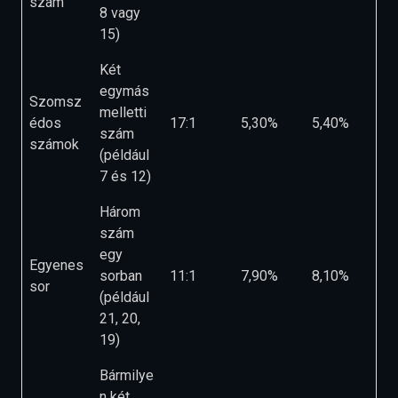
szám
8 vagy
15)
Két
egymás
Szomsz
melletti
édos
17:1
5,30%
5,40%
szám
számok
(például
7 és 12)
Három
szám
egy
Egyenes
sorban
11:1
7,90%
8,10%
sor
(például
21, 20,
19)
Bármilye
n két