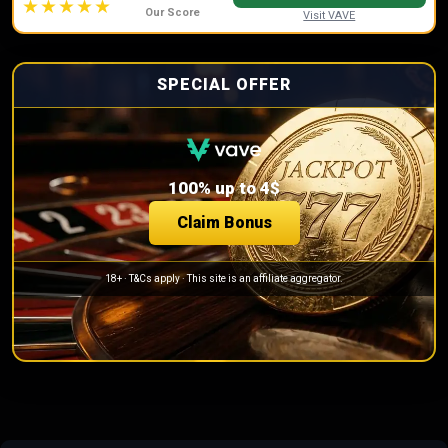
★★★★★
Our Score
Visit VAVE
SPECIAL OFFER
100% up to 4$
Claim Bonus
18+ · T&Cs apply · This site is an affiliate aggregator.