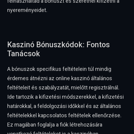
felhasználtad a bónuszt és szeretnél kifizetni a
nyereményeidet.
Kaszinó Bónuszkódok: Fontos
Tanácsok
A bónuszok specifikus feltételein túl mindig
érdemes átnézni az online kaszinó általános
feltételeit és szabályzatát, mielőtt regisztrálnál.
Ide tartozik a kifizetési módszerekkel, a kifizetési
határokkal, a feldolgozási időkkel és az általános
feltételekkel kapcsolatos feltételek ellenőrzése.
Ez magában foglalja a fiók létrehozására
vonatkozó feltételeket is a kaszinóban.