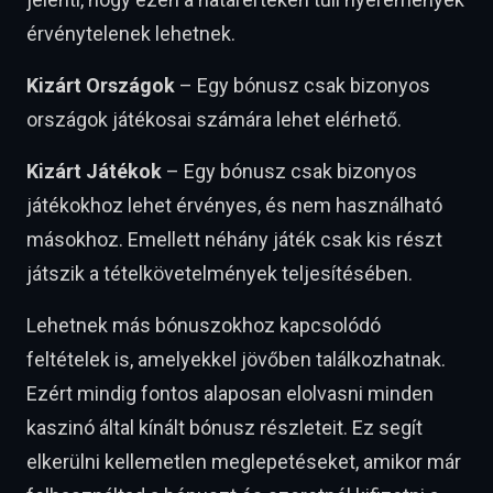
érvénytelenek lehetnek.
Kizárt Országok
– Egy bónusz csak bizonyos
országok játékosai számára lehet elérhető.
Kizárt Játékok
– Egy bónusz csak bizonyos
játékokhoz lehet érvényes, és nem használható
másokhoz. Emellett néhány játék csak kis részt
játszik a tételkövetelmények teljesítésében.
Lehetnek más bónuszokhoz kapcsolódó
feltételek is, amelyekkel jövőben találkozhatnak.
Ezért mindig fontos alaposan elolvasni minden
kaszinó által kínált bónusz részleteit. Ez segít
elkerülni kellemetlen meglepetéseket, amikor már