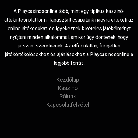
A Playcasinosonline több, mint egy tipikus kaszinó-
áttekintési platform. Tapasztalt csapatunk nagyra értékeli az
online játékosokat, és igyekeznek kivételes játékélményt
nyújtani minden alkalommal, amikor úgy döntenek, hogy
játszani szeretnének. Az elfogulatlan, független
játékértékelésekhez és ajánlásokhoz a Playcasinosonline a
legjobb forrás.
Kezdőlap
Kaszinó
Rólunk
Kapcsolatfelvétel
© Playcasinisonline 2024, Minden jog fenntartva
✕
JÁTSSZON MOST
Welcome Package Up to 4 BTC + 100 FS