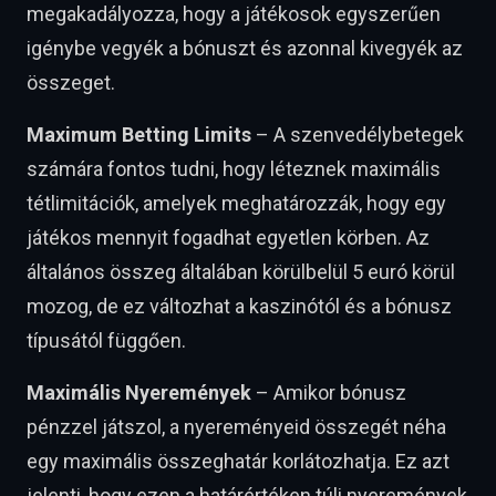
megakadályozza, hogy a játékosok egyszerűen
igénybe vegyék a bónuszt és azonnal kivegyék az
összeget.
Maximum Betting Limits
– A szenvedélybetegek
számára fontos tudni, hogy léteznek maximális
tétlimitációk, amelyek meghatározzák, hogy egy
játékos mennyit fogadhat egyetlen körben. Az
általános összeg általában körülbelül 5 euró körül
mozog, de ez változhat a kaszinótól és a bónusz
típusától függően.
Maximális Nyeremények
– Amikor bónusz
pénzzel játszol, a nyereményeid összegét néha
egy maximális összeghatár korlátozhatja. Ez azt
jelenti, hogy ezen a határértéken túli nyeremények