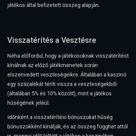
játékos által befizetett összeg alapján.
Visszatérítés a Vesztésre
Néha előfordul, hogy a játékosoknak visszatérítést
kínálnak az előző játékmenetek során
elszenvedett veszteségeikre. Általában a kaszinó
egy százalékát téríti vissza a veszteségekből
(általában 5% és 10% között), mint a játékos
hűségének jeléül.
Időnként a visszatérítési bónuszokat hűség
bónuszokként kínálják, és az összeg függhet attól
is, mennyi időt töltött a játékos a kaszinóban