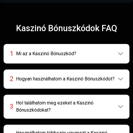
Kaszinó Bónuszkódok FAQ
1
Mi az a Kaszinó Bónuszkód?
2
Hogyan használhatom a Kaszinó Bónuszkódot?
Hol találhatom meg ezeket a Kaszinó
3
Bónuszkódokat?
Használhatom többször ugyanazt a Kaszinó