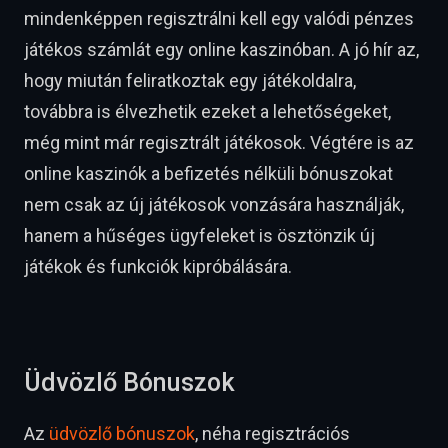
mindenképpen regisztrálni kell egy valódi pénzes
játékos számlát egy online kaszinóban. A jó hír az,
hogy miután feliratkoztak egy játékoldalra,
továbbra is élvezhetik ezeket a lehetőségeket,
még mint már regisztrált játékosok. Végtére is az
online kaszinók a befizetés nélküli bónuszokat
nem csak az új játékosok vonzására használják,
hanem a hűséges ügyfeleket is ösztönzik új
játékok és funkciók kipróbálására.
Üdvözlő Bónuszok
Az
üdvözlő bónuszok
, néha regisztrációs