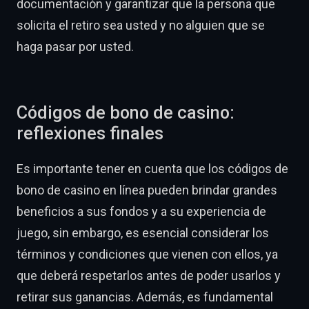
documentación y garantizar que la persona que
solicita el retiro sea usted y no alguien que se
haga pasar por usted.
Códigos de bono de casino:
reflexiones finales
Es importante tener en cuenta que los códigos de
bono de casino en línea pueden brindar grandes
beneficios a sus fondos y a su experiencia de
juego, sin embargo, es esencial considerar los
términos y condiciones que vienen con ellos, ya
que deberá respetarlos antes de poder usarlos y
retirar sus ganancias. Además, es fundamental