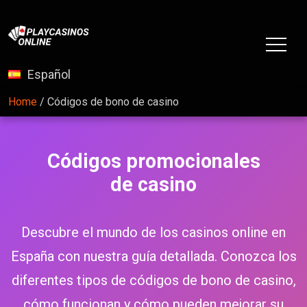
Español
Home
/
Códigos de bono de casino
Códigos promocionales
de casino
Descubre el mundo de los casinos online en
España con nuestra guía detallada. Conozca los
diferentes tipos de códigos de bono de casino,
cómo funcionan y cómo pueden mejorar su