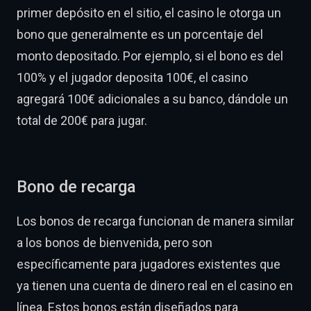
primer depósito en el sitio, el casino le otorga un
bono que generalmente es un porcentaje del
monto depositado. Por ejemplo, si el bono es del
100% y el jugador deposita 100€, el casino
agregará 100€ adicionales a su banco, dándole un
total de 200€ para jugar.
Bono de recarga
Los bonos de recarga funcionan de manera similar
a los bonos de bienvenida, pero son
específicamente para jugadores existentes que
ya tienen una cuenta de dinero real en el casino en
línea. Estos bonos están diseñados para