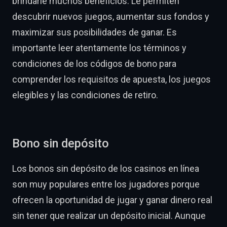
brindarle muchos beneficios. Le permiten
descubrir nuevos juegos, aumentar sus fondos y
maximizar sus posibilidades de ganar. Es
importante leer atentamente los términos y
condiciones de los códigos de bono para
comprender los requisitos de apuesta, los juegos
elegibles y las condiciones de retiro.
Bono sin depósito
Los bonos sin depósito de los casinos en línea
son muy populares entre los jugadores porque
ofrecen la oportunidad de jugar y ganar dinero real
sin tener que realizar un depósito inicial. Aunque