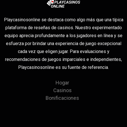
Playcasinosonline se destaca como algo más que una típica
plataforma de reseñas de casinos. Nuestro experimentado
equipo aprecia profundamente a los jugadores en línea y se
esfuerza por brindar una experiencia de juego excepcional
cada vez que eligen jugar. Para evaluaciones y
recomendaciones de juegos imparciales e independientes,
Playcasinosonline es su fuente de referencia.
Hogar
Casinos
Bonificaciones
© Playcasinisonline 2024, Todos los derechos reservados
✕
JUGAR AHORA
Welcome Package Up to 4 BTC + 100 FS