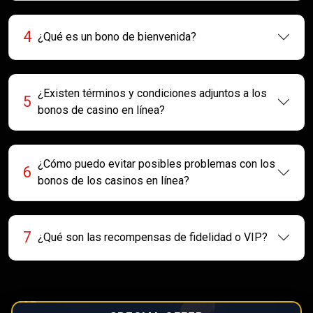
4
¿Qué es un bono de bienvenida?
¿Existen términos y condiciones adjuntos a los
5
bonos de casino en línea?
¿Cómo puedo evitar posibles problemas con los
6
bonos de los casinos en línea?
7
¿Qué son las recompensas de fidelidad o VIP?