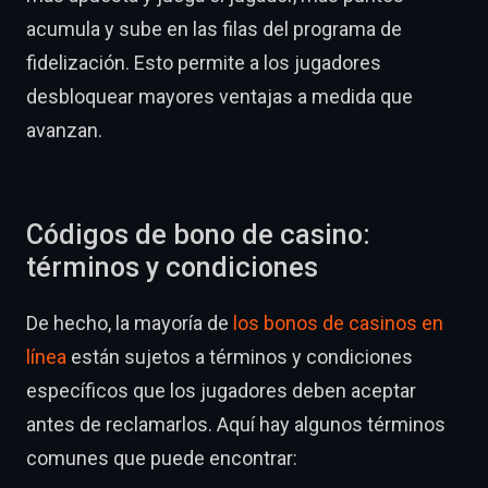
acumula y sube en las filas del programa de
fidelización. Esto permite a los jugadores
desbloquear mayores ventajas a medida que
avanzan.
Códigos de bono de casino:
términos y condiciones
De hecho, la mayoría de
los bonos de casinos en
línea
están sujetos a términos y condiciones
específicos que los jugadores deben aceptar
antes de reclamarlos. Aquí hay algunos términos
comunes que puede encontrar: