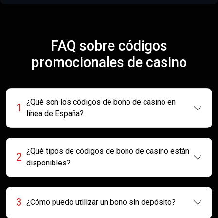
FAQ sobre códigos
promocionales de casino
¿Qué son los códigos de bono de casino en
1
línea de España?
¿Qué tipos de códigos de bono de casino están
2
disponibles?
3
¿Cómo puedo utilizar un bono sin depósito?