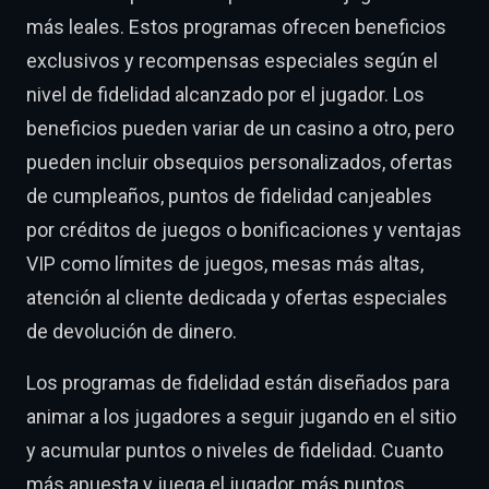
más leales. Estos programas ofrecen beneficios
exclusivos y recompensas especiales según el
nivel de fidelidad alcanzado por el jugador. Los
beneficios pueden variar de un casino a otro, pero
pueden incluir obsequios personalizados, ofertas
de cumpleaños, puntos de fidelidad canjeables
por créditos de juegos o bonificaciones y ventajas
VIP como límites de juegos, mesas más altas,
atención al cliente dedicada y ofertas especiales
de devolución de dinero.
Los programas de fidelidad están diseñados para
animar a los jugadores a seguir jugando en el sitio
y acumular puntos o niveles de fidelidad. Cuanto
más apuesta y juega el jugador, más puntos