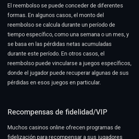
El reembolso se puede conceder de diferentes
formas. En algunos casos, el monto del
reembolso se calcula durante un período de
tiempo específico, como una semana o un mes, y
se basa en las pérdidas netas acumuladas
durante este período. En otros casos, el
reembolso puede vincularse a juegos específicos,
donde el jugador puede recuperar algunas de sus
pérdidas en esos juegos en particular.
Recompensas de fidelidad/VIP
Muchos casinos online ofrecen programas de
fidelización para recompensar a sus jugadores