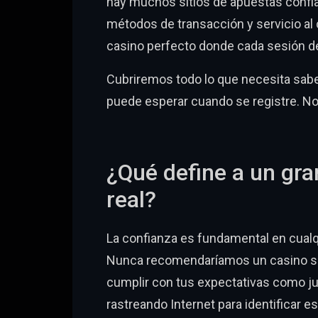
hay muchos sitios de apuestas confiab
métodos de transacción y servicio al 
casino perfecto donde cada sesión de 
Cubriremos todo lo que necesita sab
puede esperar cuando se registre. No
¿Qué define a un gra
real?
La confianza es fundamental en cualqui
Nunca recomendaríamos un casino sin
cumplir con tus expectativas como j
rastreando Internet para identificar e