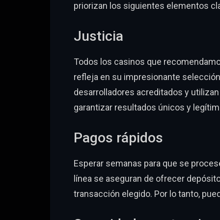
priorizan los siguientes elementos cl
Justicia
Todos los casinos que recomendamos 
refleja en su impresionante selecció
desarrolladores acreditados y utiliz
garantizar resultados únicos y legítim
Pagos rápidos
Esperar semanas para que se procese
línea se aseguran de ofrecer depósit
transacción elegido. Por lo tanto, pu