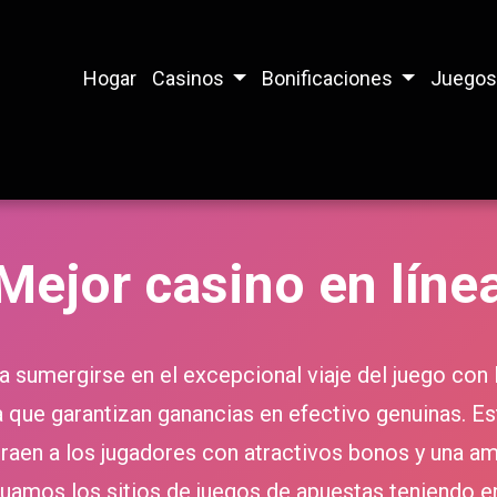
Hogar
Casinos
Bonificaciones
Juegos
Mejor casino en líne
 sumergirse en el excepcional viaje del juego con 
a que garantizan ganancias en efectivo genuinas. E
traen a los jugadores con atractivos bonos y una a
luamos los sitios de juegos de apuestas teniendo e