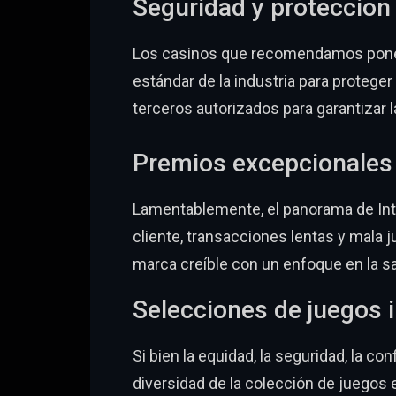
Seguridad y proteccion
Los casinos que recomendamos ponen g
estándar de la industria para proteg
terceros autorizados para garantizar l
Premios excepcionales
Lamentablemente, el panorama de Inter
cliente, transacciones lentas y mala
marca creíble con un enfoque en la sa
Selecciones de juegos
Si bien la equidad, la seguridad, la co
diversidad de la colección de juegos