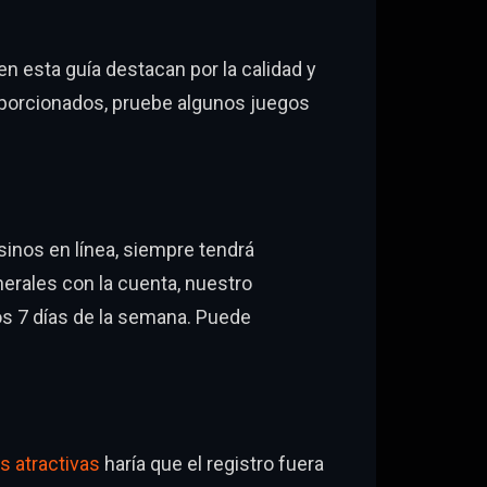
n esta guía destacan por la calidad y
roporcionados, pruebe algunos juegos
inos en línea, siempre tendrá
erales con la cuenta, nuestro
los 7 días de la semana. Puede
s atractivas
haría que el registro fuera