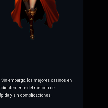
 Sin embargo, los mejores casinos en
pendientemente del método de
ápida y sin complicaciones.