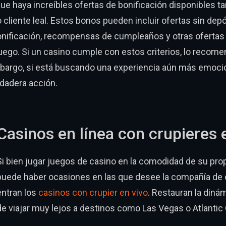
que haya increíbles ofertas de bonificación disponibles t
cliente leal. Estos bonos pueden incluir ofertas sin depós
onificación, recompensas de cumpleaños y otras oferta
juego. Si un casino cumple con estos criterios, lo rec
embargo, si está buscando una experiencia aún más emoci
dadera acción.
Casinos en línea con crupieres 
Si bien jugar juegos de casino en la comodidad de su prop
puede haber ocasiones en las que desee la compañía de 
entran los
casinos con crupier en vivo
. Restauran la diná
de viajar muy lejos a destinos como Las Vegas o Atlantic 