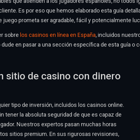
les que atienden a los jugadores españoles, no todos ig
cliente. Es por eso que hemos elaborado esta guía detalla
juego prometa ser agradable, fácil y potencialmente lucr
er sobre
los casinos en línea en España
, incluidos nuestro
 dude en pasar a una sección específica de esta guía o
n sitio de casino con dinero
er tipo de inversión, incluidos los casinos online.
 tener la absoluta seguridad de que es capaz de
ugador. Nuestros expertos pasan muchas horas
stos sitios premium. En sus rigurosas revisiones,