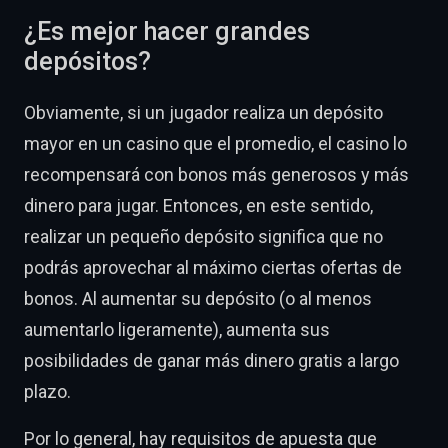
¿Es mejor hacer grandes
depósitos?
Obviamente, si un jugador realiza un depósito
mayor en un casino que el promedio, el casino lo
recompensará con bonos más generosos y más
dinero para jugar. Entonces, en este sentido,
realizar un pequeño depósito significa que no
podrás aprovechar al máximo ciertas ofertas de
bonos. Al aumentar su depósito (o al menos
aumentarlo ligeramente), aumenta sus
posibilidades de ganar más dinero gratis a largo
plazo.
Por lo general, hay requisitos de apuesta que