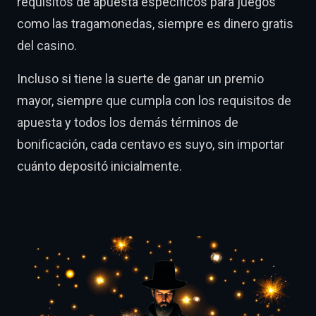
requisitos de apuesta específicos para juegos
como las tragamonedas, siempre es dinero gratis
del casino.
Incluso si tiene la suerte de ganar un premio
mayor, siempre que cumpla con los requisitos de
apuesta y todos los demás términos de
bonificación, cada centavo es suyo, sin importar
cuánto depositó inicialmente.