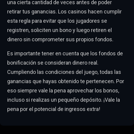
una cierta cantidad de veces antes de poder
retirar tus ganancias. Los casinos hacen cumplir
esta regla para evitar que los jugadores se
registren, soliciten un bono y luego retiren el
dinero sin comprometer sus propios fondos.
Es importante tener en cuenta que los fondos de
bonificación se consideran dinero real.
Cumpliendo las condiciones del juego, todas las
ganancias que hayas obtenido te pertenecen. Por
eso siempre vale la pena aprovechar los bonos,
incluso si realizas un pequeño depósito. ¡Vale la
pena por el potencial de ingresos extra!