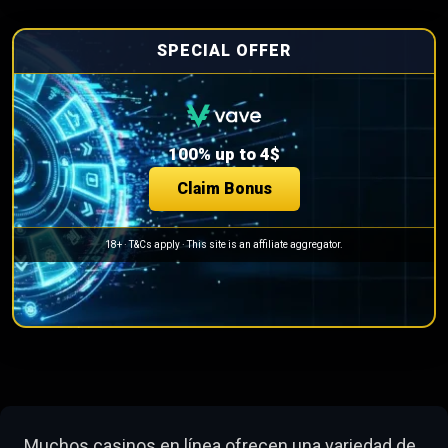
SPECIAL OFFER
100% up to 4$
Claim Bonus
18+ · T&Cs apply · This site is an affiliate aggregator.
Muchos casinos en línea ofrecen una variedad de