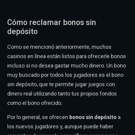
Cómo reclamar bonos sin
depósito
Como se mencionó anteriormente, muchos
casinos en línea están listos para ofrecerle bonos
incluso si no desea gastar mucho dinero. Un bono
muy buscado por todos los jugadores es el bono
sin depósito, que te permite jugar juegos con
dinero real utilizando tanto tus propios fondos
como el bono ofrecido.
Por lo general, se ofrecen
bonos sin depósito
a
los nuevos jugadores y, aunque puede haber