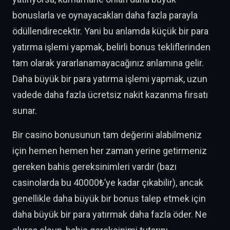
bonuslarla ve oynayacakları daha fazla parayla
ödüllendirecektir. Yani bu anlamda küçük bir para
yatırma işlemi yapmak, belirli bonus tekliflerinden
tam olarak yararlanamayacağınız anlamına gelir.
Daha büyük bir para yatırma işlemi yapmak, uzun
vadede daha fazla ücretsiz nakit kazanma fırsatı
sunar.
Bir casino bonusunun tam değerini alabilmeniz
için hemen hemen her zaman yerine getirmeniz
gereken bahis gereksinimleri vardır (bazı
casinolarda bu 40000₺’ye kadar çıkabilir), ancak
genellikle daha büyük bir bonus talep etmek için
daha büyük bir para yatırmak daha fazla öder. Ne