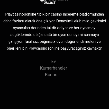
Playcasinosonline tipik bir casino inceleme platformundan
daha fazlası olarak öne çıkıyor. Deneyimli ekibimiz, çevrimiçi
oyuncuları derinden takdir ediyor ve her oynamayı
seçtiklerinde olağanüstü bir oyun deneyimi sunmaya
çalışıyor. Tarafsız, bağımsız oyun değerlendirmeleri ve
önerileri için Playcasinosonline başvuracağınız kaynaktır.
Ev
Kumarhaneler
Bonuslar
© Playcasinisonline 2024, Tüm Hakları Saklıdır
✕
PLAY NOW
Welcome Package Up to 4 BTC + 100 FS