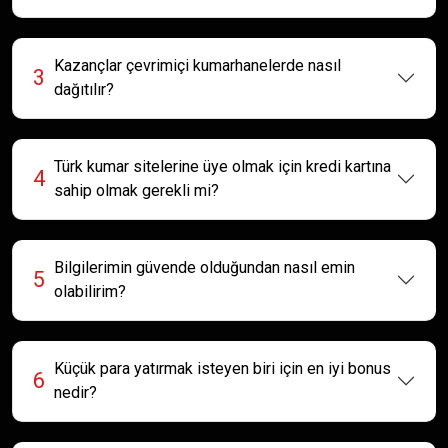
Kazançlar çevrimiçi kumarhanelerde nasıl
3
dağıtılır?
Türk kumar sitelerine üye olmak için kredi kartına
4
sahip olmak gerekli mi?
Bilgilerimin güvende olduğundan nasıl emin
5
olabilirim?
Küçük para yatırmak isteyen biri için en iyi bonus
6
nedir?