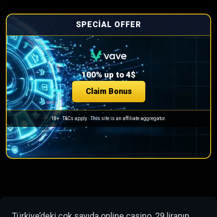
SPECIAL OFFER
100% up to 4$
Claim Bonus
18+ · T&Cs apply · This site is an affiliate aggregator.
Türkiye’deki çok sayıda online casino, 29 liranın