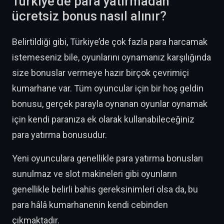
Türkiye’de para yatırmadan
ücretsiz bonus nasıl alınır?
Belirtildiği gibi, Türkiye’de çok fazla para harcamak
istemeseniz bile, oyunlarını oynamanız karşılığında
size bonuslar vermeye hazır birçok çevrimiçi
kumarhane var. Tüm oyuncular için bir hoş geldin
bonusu, gerçek parayla oynanan oyunlar oynamak
için kendi paranıza ek olarak kullanabileceğiniz
para yatırma bonusudur.
Yeni oyunculara genellikle para yatırma bonusları
sunulmaz ve slot makineleri gibi oyunların
genellikle belirli bahis gereksinimleri olsa da, bu
para hâlâ kumarhanenin kendi cebinden
çıkmaktadır.