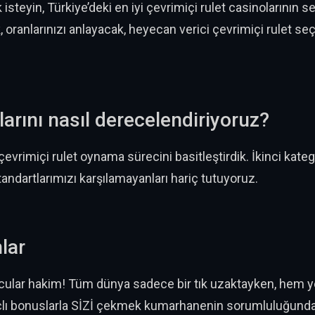
steyin, Türkiye’deki en iyi çevrimiçi rulet casinolarının s
, oranlarınızı anlayacak, heyecan verici çevrimiçi rulet 
larını nasıl derecelendiriyoruz?
k çevrimiçi rulet oynama sürecini basitleştirdik. İkinci kat
andartlarımızı karşılamayanları hariç tutuyoruz.
lar
ncular hakim! Tüm dünya sadece bir tık uzaktayken, hem y
çlı bonuslarla SİZİ çekmek kumarhanenin sorumluluğundad