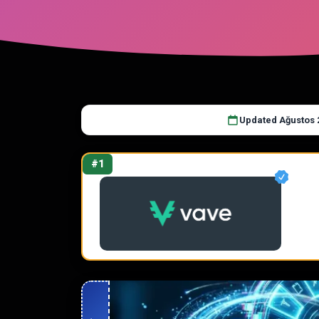
Updated Ağustos 
#1