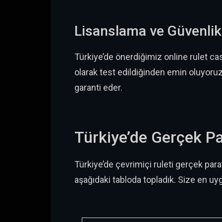
Lisanslama ve Güvenlik
Türkiye’de önerdiğimiz online rulet cas
olarak test edildiğinden emin oluyoruz.
garanti eder.
Türkiye’de Gerçek Pa
Türkiye’de çevrimiçi ruleti gerçek pa
aşağıdaki tabloda topladık. Size en uyg