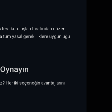
 test kuruluşları tarafından düzenli
ıca tüm yasal gerekliliklere uygunluğu
 Oynayın
? Her iki seçeneğin avantajlarını