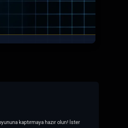
 oyununa kaptırmaya hazır olun! İster