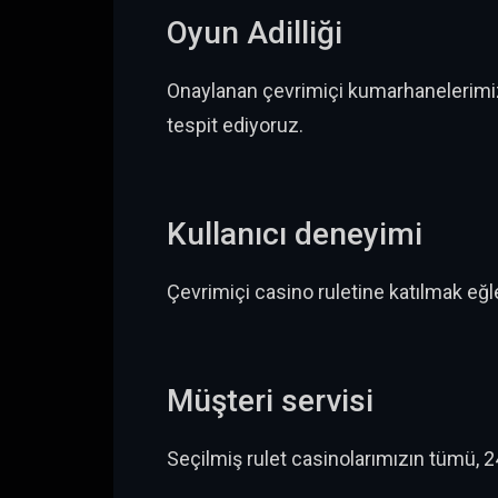
Oyun Adilliği
Onaylanan çevrimiçi kumarhanelerimizin
tespit ediyoruz.
Kullanıcı deneyimi
Çevrimiçi casino ruletine katılmak eğl
Müşteri servisi
Seçilmiş rulet casinolarımızın tümü, 2