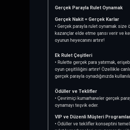
Gerçek Parayla Rulet Oynamak
Gerçek Nakit = Gerçek Karlar
• Gerçek parayla rulet oynamak size 
kazançlar elde etme şansı verir ve ke
oyunun heyecanını artırır!
Ek Rulet Çeşitleri
• Rulette gerçek para yatırmak, erişeb
oyun çeşitliliğini artırır! Özellikle canl
gerçek parayla oynadığınızda kullanılab
Ödüller ve Teklifler
• Çevrimiçi kumarhaneler gerçek paray
oynamayı teşvik eder.
VIP ve Düzenli Müşteri Programlar
• Ödüller ve teklifler konseptini temel