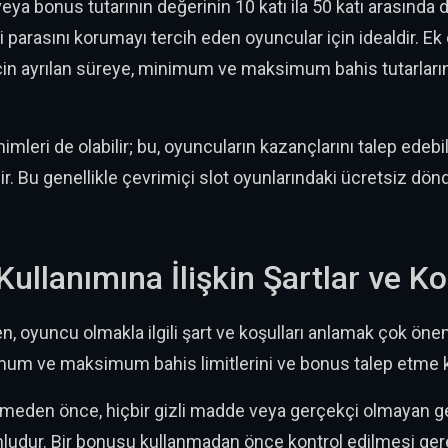
eya bonus tutarının değerinin 10 katı ila 50 katı arasında 
 parasını korumayı tercih eden oyuncular için idealdir. Ek
k için ayrılan süreye, minimum ve maksimum bahis tutarla
eri de olabilir; bu, oyuncuların kazançlarını talep edebilm
ir. Bu genellikle çevrimiçi slot oyunlarındaki ücretsiz dö
ullanımına İlişkin Şartlar ve Ko
, oyuncu olmakla ilgili şart ve koşulları anlamak çok önem
minimum ve maksimum bahis limitlerini ve bonus talep etme 
 etmeden önce, hiçbir gizli madde veya gerçekçi olmayan g
unludur. Bir bonusu kullanmadan önce kontrol edilmesi gere