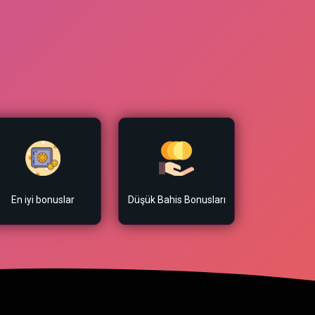
En iyi bonuslar
Düşük Bahis Bonusları