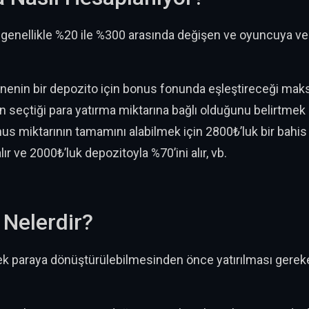
genellikle %20 ile %300 arasında değişen ve oyuncuya veri
.
anenin bir depozito için bonus fonunda eşleştireceği maks
seçtiği para yatırma miktarına bağlı olduğunu belirtmek iç
s miktarının tamamını alabilmek için 2800₺’luk bir bahis g
r ve 2000₺’luk depozitoyla %70’ini alır, vb.
 Nelerdir?
k paraya dönüştürülebilmesinden önce yatırılması gereken