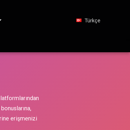
Türkçe
platformlarından
 bonuslarına,
rine erişmenizi