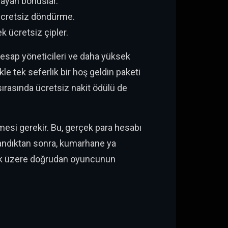
mayan bonuslar.
 ücretsiz döndürme.
k ücretsiz çipler.
 hesap yöneticileri ve daha yüksek
le tek seferlik bir hoş geldin paketi
sırasında ücretsiz nakit ödülü de
rmesi gerekir. Bu, gerçek para hesabı
mlandıktan sonra, kumarhane ya
mak üzere doğrudan oyuncunun