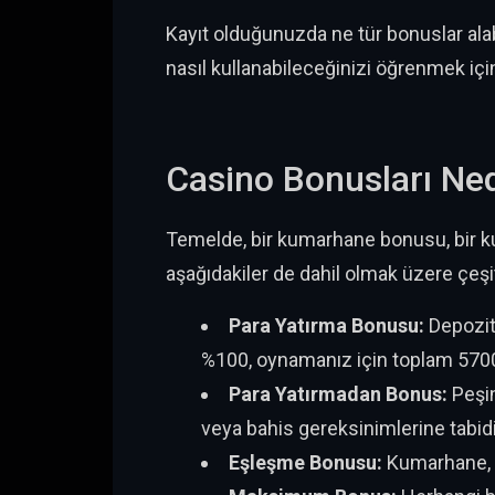
Kayıt olduğunuzda ne tür bonuslar alabi
nasıl kullanabileceğinizi öğrenmek i
Casino Bonusları Nedi
Temelde, bir kumarhane bonusu, bir k
aşağıdakiler de dahil olmak üzere çeşitli
Para Yatırma Bonusu:
Depozito
%100, oynamanız için toplam 5700
Para Yatırmadan Bonus:
Peşin
veya bahis gereksinimlerine tabidi
Eşleşme Bonusu:
Kumarhane, ya