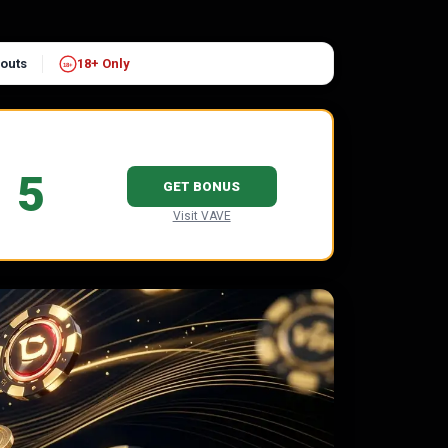
youts
18+ Only
18+
5
GET BONUS
Visit VAVE