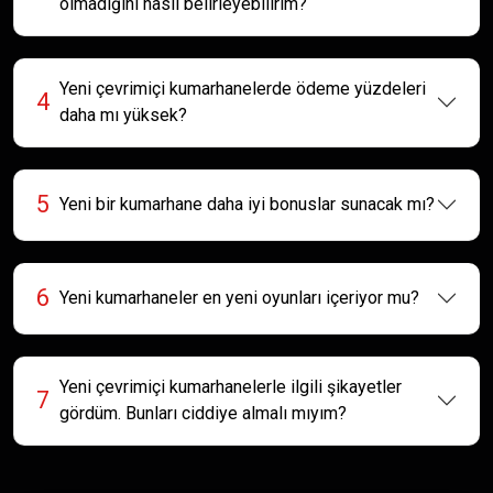
olmadığını nasıl belirleyebilirim?
Yeni çevrimiçi kumarhanelerde ödeme yüzdeleri
4
daha mı yüksek?
5
Yeni bir kumarhane daha iyi bonuslar sunacak mı?
6
Yeni kumarhaneler en yeni oyunları içeriyor mu?
Yeni çevrimiçi kumarhanelerle ilgili şikayetler
7
gördüm. Bunları ciddiye almalı mıyım?