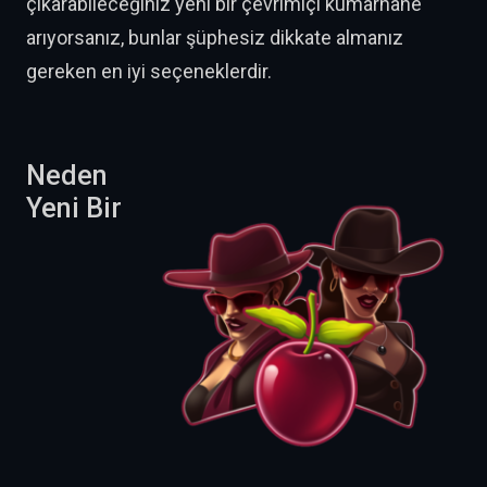
çıkarabileceğiniz yeni bir çevrimiçi kumarhane
arıyorsanız, bunlar şüphesiz dikkate almanız
gereken en iyi seçeneklerdir.
Neden
Yeni Bir