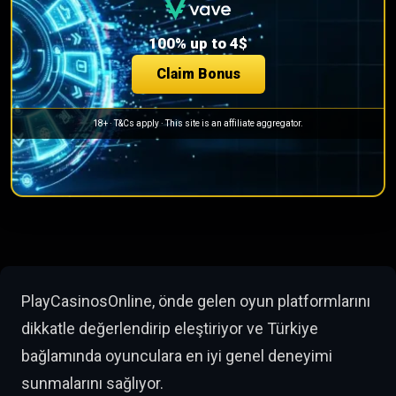
100% up to 4$
Claim Bonus
18+ · T&Cs apply · This site is an affiliate aggregator.
PlayCasinosOnline, önde gelen oyun platformlarını
dikkatle değerlendirip eleştiriyor ve Türkiye
bağlamında oyunculara en iyi genel deneyimi
sunmalarını sağlıyor.