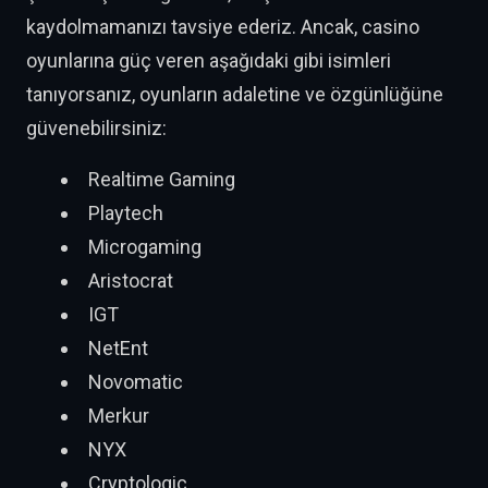
kaydolmamanızı tavsiye ederiz. Ancak, casino
oyunlarına güç veren aşağıdaki gibi isimleri
tanıyorsanız, oyunların adaletine ve özgünlüğüne
güvenebilirsiniz:
Realtime Gaming
Playtech
Microgaming
Aristocrat
IGT
NetEnt
Novomatic
Merkur
NYX
Cryptologic