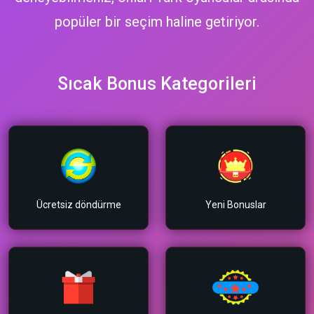
popüler bir seçim haline getiriyor.
Sıcak Bonus Kategorileri
Ücretsiz döndürme
Yeni Bonuslar