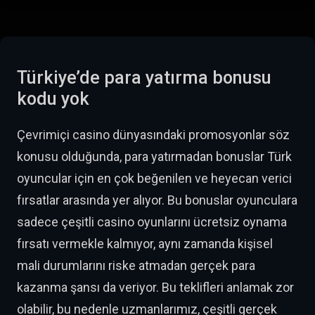
Türkiye’de para yatırma bonusu
kodu yok
Çevrimiçi casino dünyasındaki promosyonlar söz
konusu olduğunda, para yatırmadan bonuslar Türk
oyuncular için en çok beğenilen ve heyecan verici
fırsatlar arasında yer alıyor. Bu bonuslar oyunculara
sadece çeşitli casino oyunlarını ücretsiz oynama
fırsatı vermekle kalmıyor, aynı zamanda kişisel
mali durumlarını riske atmadan gerçek para
kazanma şansı da veriyor. Bu teklifleri anlamak zor
olabilir, bu nedenle uzmanlarımız, çeşitli gerçek