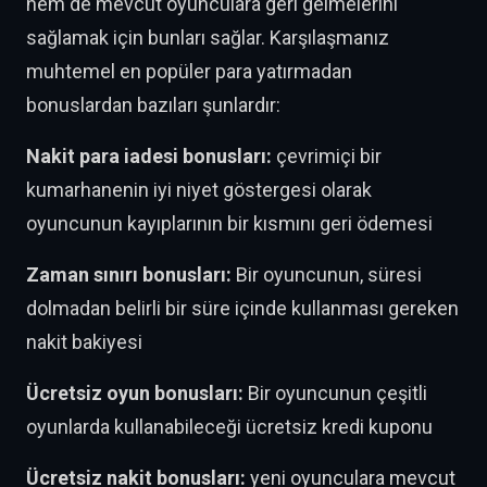
hem de mevcut oyunculara geri gelmelerini
sağlamak için bunları sağlar. Karşılaşmanız
muhtemel en popüler para yatırmadan
bonuslardan bazıları şunlardır:
Nakit para iadesi bonusları:
çevrimiçi bir
kumarhanenin iyi niyet göstergesi olarak
oyuncunun kayıplarının bir kısmını geri ödemesi
Zaman sınırı bonusları:
Bir oyuncunun, süresi
dolmadan belirli bir süre içinde kullanması gereken
nakit bakiyesi
Ücretsiz oyun bonusları:
Bir oyuncunun çeşitli
oyunlarda kullanabileceği ücretsiz kredi kuponu
Ücretsiz nakit bonusları:
yeni oyunculara mevcut