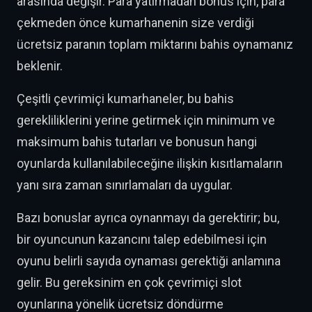
arasında değişir. Para yatırmadan bonus için, para
çekmeden önce kumarhanenin size verdiği
ücretsiz paranın toplam miktarını bahis oynamanız
beklenir.
Çeşitli çevrimiçi kumarhaneler, bu bahis
gerekliliklerini yerine getirmek için minimum ve
maksimum bahis tutarları ve bonusun hangi
oyunlarda kullanılabileceğine ilişkin kısıtlamaların
yanı sıra zaman sınırlamaları da uygular.
Bazı bonuslar ayrıca oynanmayı da gerektirir; bu,
bir oyuncunun kazancını talep edebilmesi için
oyunu belirli sayıda oynaması gerektiği anlamına
gelir. Bu gereksinim en çok çevrimiçi slot
oyunlarına yönelik ücretsiz döndürme