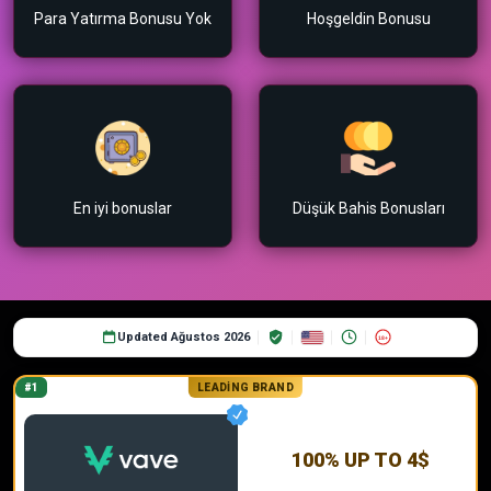
Para Yatırma Bonusu Yok
Hoşgeldin Bonusu
En iyi bonuslar
Düşük Bahis Bonusları
Updated Ağustos 2026
18+
#1
LEADING BRAND
100% UP TO 4$