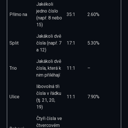
Jakékoli
jedno číslo
Přímo na
35:1
2.60%
(např. 8 nebo
15)
Jakákoli dvě
Split
čísla (např. 7
17:1
5.30%
a 12)
Jakákoli dvě
Trio
čísla, která k
11:1
–
nim přiléhají
libovolná tři
čísla v řádku
Ulice
11:1
7.90%
(tj. 21, 20,
19)
Čtyři čísla ve
čtvercovém