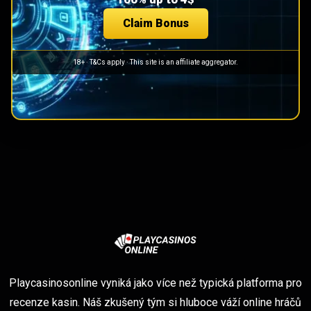
Claim Bonus
18+ · T&Cs apply · This site is an affiliate aggregator.
Playcasinosonline vyniká jako více než typická platforma pro
recenze kasin. Náš zkušený tým si hluboce váží online hráčů