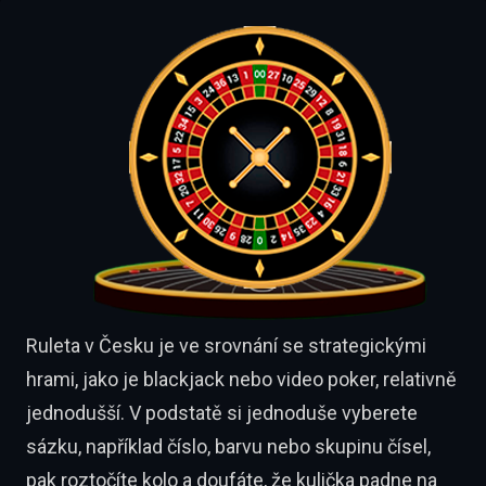
Ruleta v Česku je ve srovnání se strategickými
hrami, jako je blackjack nebo video poker, relativně
jednodušší. V podstatě si jednoduše vyberete
sázku, například číslo, barvu nebo skupinu čísel,
pak roztočíte kolo a doufáte, že kulička padne na