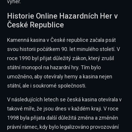
výher.
Historie Online Hazardních Her v
České Republice
Kamenná kasina v České republice začala psát
svou historii počátkem 90. let minulého století. V
roce 1990 byl přijat důležitý zákon, který zrušil
státní monopol na hazardní hry. Tím bylo
umožněno, aby otevíraly herny a kasina nejen
státní, ale i soukromé společnosti.
V následujících letech se česká kasina otevírala v
takové míře, že jsou dnes v každém kraji. V roce
1998 byla přijata další důležitá změna a změněn
právní rámec, kdy bylo legalizováno provozování