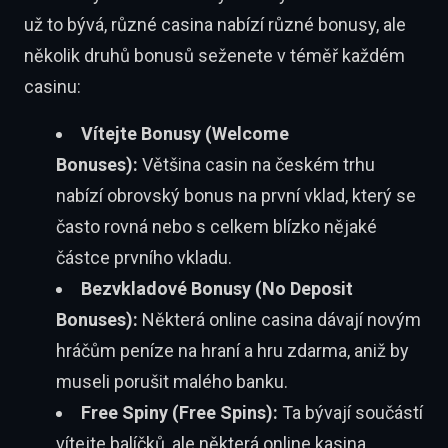
už to bývá, různé casina nabízí různé bonusy, ale
několik druhů bonusů seženete v téměř každém
casinu:
Vítejte Bonusy (Welcome
Bonuses):
Většina casin na českém trhu
nabízí obrovský bonus na první vklad, který se
často rovná nebo s celkem blízko nějaké
částce prvního vkladu.
Bezvkladové Bonusy (No Deposit
Bonuses):
Některá online casina dávají novým
hráčům peníze na hraní a hru zdarma, aniž by
museli porušit malého banku.
Free Spiny (Free Spins):
Ta bývají součástí
vítejte balíčků, ale některá online kasina