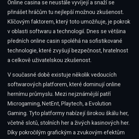
Online casina se neustále vyvíjejí a snaží se
přinášet hráčům tu nejlepší možnou zkušenost.
Klíčovým faktorem, který toto umožňuje, je pokrok
v oblasti softwaru a technologií. Dnes se většina
předních online casin spoléhá na sofistikované
technologie, které zvyšují bezpečnost, hratelnost
a celkově uživatelskou zkušenost.
V současné době existuje několik vedoucích
softwarových platforem, které dominují online
hernímu průmyslu. Mezi nejznámější patří
Microgaming, NetEnt, Playtech, a Evolution
Gaming. Tyto platformy nabízejí širokou škálu her,
včetně slotů, stolních her a živých kasinových her.
Díky pokročilým grafickým a zvukovým efektům