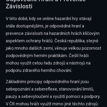
Závislosti
V této době, kdy se online hazardní hry stávají
stále dostupnějšími, je odpovědné hraní a
prevence závislosti na hazardních hrách klíčovým
aspektem ochrany hráčů. Česká republika, stejně
jako mnoho dalších zemí, věnuje velkou pozornost
zodpovědným herním praktikám. Čeští hráči
mohou využít celou řadu zdrojů a nástrojů na
podporu zdravého herního chování.
Základními principy odpovědného hraní jsou
sebepoznání a sebereflexe, stanovování limitů,
pauzy a sebevyloučení a využití pomoci a podpory.
V ČR mohou hráči využít mimo jiné těchto zdrojů: