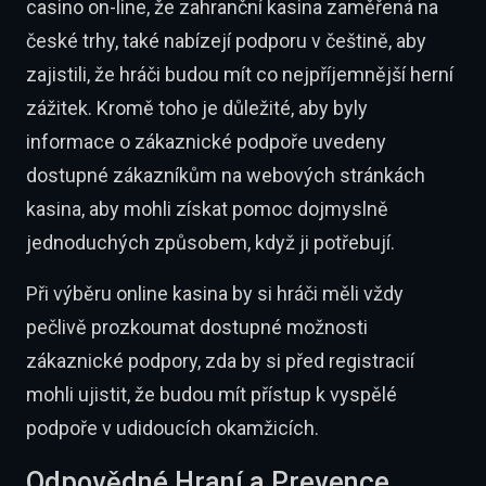
casino on-line, že zahranční kasina zaměřená na
české trhy, také nabízejí podporu v češtině, aby
zajistili, že hráči budou mít co nejpříjemnější herní
zážitek. Kromě toho je důležité, aby byly
informace o zákaznické podpoře uvedeny
dostupné zákazníkům na webových stránkách
kasina, aby mohli získat pomoc dojmyslně
jednoduchých způsobem, když ji potřebují.
Při výběru online kasina by si hráči měli vždy
pečlivě prozkoumat dostupné možnosti
zákaznické podpory, zda by si před registracií
mohli ujistit, že budou mít přístup k vyspělé
podpoře v udidoucích okamžicích.
Odpovědné Hraní a Prevence