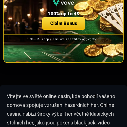
100% up to 4$
Claim Bonus
18+ · T&Cs apply · This site is an affiliate aggregator.
Vítejte ve světě online casin, kde pohodlí vašeho
domova spojuje vzrušení hazardních her. Online
casina nabízí široký výběr her včetně klasických
stolních her, jako jsou poker a blackjack, video