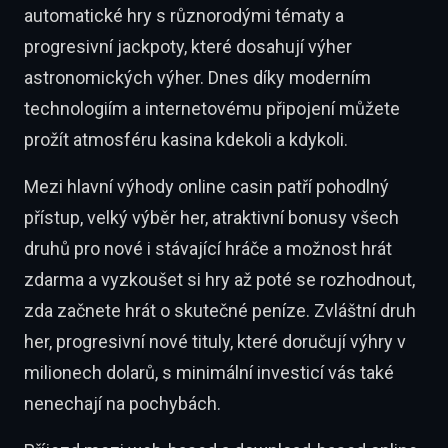
automatické hry s různorodými tématy a
progresivní jackpoty, které dosahují výher
astronomických výher. Dnes díky moderním
technologiím a internetovému připojení můžete
prožít atmosféru kasina kdekoli a kdykoli.
Mezi hlavní výhody online casin patří pohodlný
přístup, velký výběr her, atraktivní bonusy všech
druhů pro nové i stávající hráče a možnost hrát
zdarma a vyzkoušet si hry až poté se rozhodnout,
zda začnete hrát o skutečné peníze. Zvláštní druh
her, progresivní nové tituly, které doručují výhry v
milionech dolarů, s minimální investicí vás také
nenechají na pochybách.