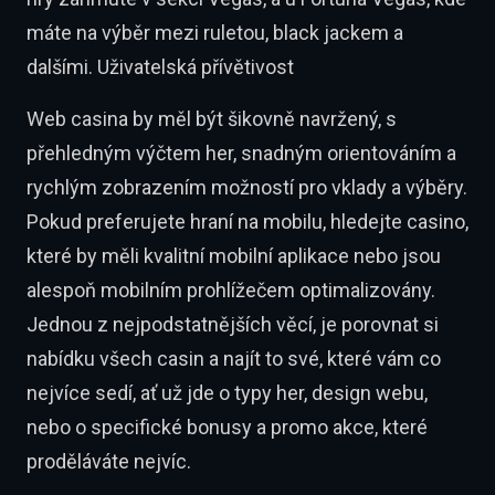
máte na výběr mezi ruletou, black jackem a
dalšími. Uživatelská přívětivost
Web casina by měl být šikovně navržený, s
přehledným výčtem her, snadným orientováním a
rychlým zobrazením možností pro vklady a výběry.
Pokud preferujete hraní na mobilu, hledejte casino,
které by měli kvalitní mobilní aplikace nebo jsou
alespoň mobilním prohlížečem optimalizovány.
Jednou z nejpodstatnějších věcí, je porovnat si
nabídku všech casin a najít to své, které vám co
nejvíce sedí, ať už jde o typy her, design webu,
nebo o specifické bonusy a promo akce, které
proděláváte nejvíc.