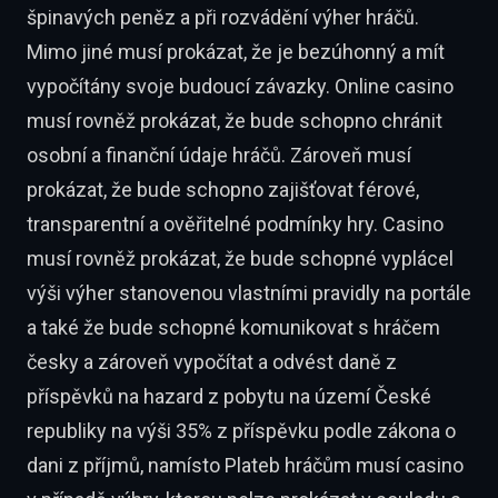
špinavých peněz a při rozvádění výher hráčů.
Mimo jiné musí prokázat, že je bezúhonný a mít
vypočítány svoje budoucí závazky. Online casino
musí rovněž prokázat, že bude schopno chránit
osobní a finanční údaje hráčů. Zároveň musí
prokázat, že bude schopno zajišťovat férové,
transparentní a ověřitelné podmínky hry. Casino
musí rovněž prokázat, že bude schopné vyplácel
výši výher stanovenou vlastními pravidly na portále
a také že bude schopné komunikovat s hráčem
česky a zároveň vypočítat a odvést daně z
příspěvků na hazard z pobytu na území České
republiky na výši 35% z příspěvku podle zákona o
dani z příjmů, namísto Plateb hráčům musí casino