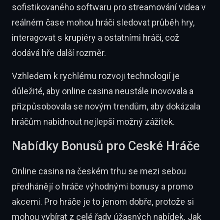
sofistikovaného softwaru pro streamování videa v
reálném čase mohou hráči sledovat průběh hry,
interagovat s krupiéry a ostatními hráči, což
dodává hře další rozměr.
Vzhledem k rychlému rozvoji technologií je
důležité, aby online casina neustále inovovala a
přizpůsobovala se novým trendům, aby dokázala
hráčům nabídnout nejlepší možný zážitek.
Nabídky Bonusů pro Ceské Hráče
Online casina na českém trhu se mezi sebou
předhánějí o hráče výhodnými bonusy a promo
akcemi. Pro hráče je to jenom dobře, protože si
mohou vybírat z celé řady úžasných nabídek. Jak