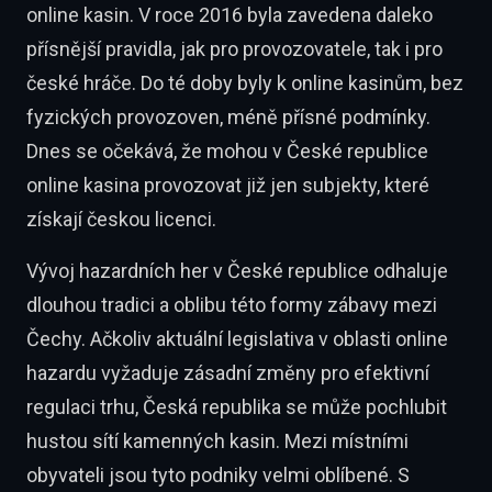
online kasin. V roce 2016 byla zavedena daleko
přísnější pravidla, jak pro provozovatele, tak i pro
české hráče. Do té doby byly k online kasinům, bez
fyzických provozoven, méně přísné podmínky.
Dnes se očekává, že mohou v České republice
online kasina provozovat již jen subjekty, které
získají českou licenci.
Vývoj hazardních her v České republice odhaluje
dlouhou tradici a oblibu této formy zábavy mezi
Čechy. Ačkoliv aktuální legislativa v oblasti online
hazardu vyžaduje zásadní změny pro efektivní
regulaci trhu, Česká republika se může pochlubit
hustou sítí kamenných kasin. Mezi místními
obyvateli jsou tyto podniky velmi oblíbené. S