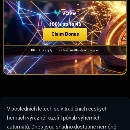
100% up to 4$
Claim Bonus
18+ · T&Cs apply · This site is an affiliate aggregator.
V posledních letech se v tradičních českých
hernách výrazně rozšířil půvab výherních
automatů. Dnes jsou snadno dostupné neméně