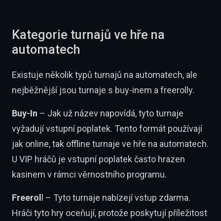
Kategorie turnajů ve hře na
automatech
Existuje několik typů turnajů na automatech, ale
nejběžnější jsou turnaje s buy-inem a freerolly.
Buy-In
– Jak už název napovídá, tyto turnaje
vyžadují vstupní poplatek. Tento formát používají
jak online, tak offline turnaje ve hře na automatech.
U VIP hráčů je vstupní poplatek často hrazen
kasinem v rámci věrnostního programu.
Freerol
l – Tyto turnaje nabízejí vstup zdarma.
Hráči tyto hry oceňují, protože poskytují příležitost