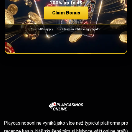
100% up to 4$
Claim Bonus
18+ · T&Cs apply · This site is an affiliate aggregator.
Playcasinosonline vyniká jako více než typická platforma pro
recenze kasin. Náš zkušený tým si hluboce váží online hráčů