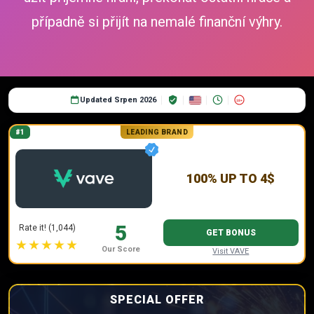
případně si přijít na nemalé finanční výhry.
Updated Srpen 2026
18+
#1
LEADING BRAND
100% UP TO 4$
5
Rate it! (1,044)
GET BONUS
★★★★★
Our Score
Visit VAVE
SPECIAL OFFER