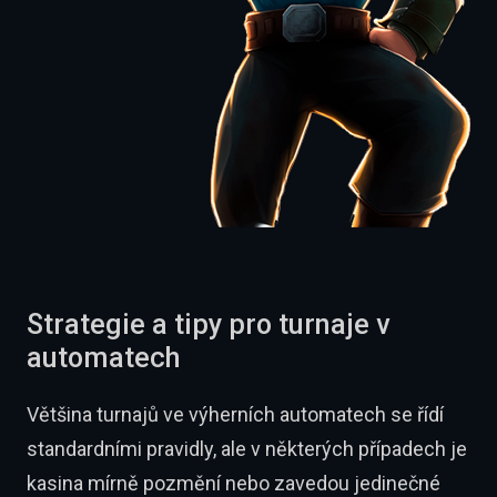
Strategie a tipy pro turnaje v
automatech
Většina turnajů ve výherních automatech se řídí
standardními pravidly, ale v některých případech je
kasina mírně pozmění nebo zavedou jedinečné