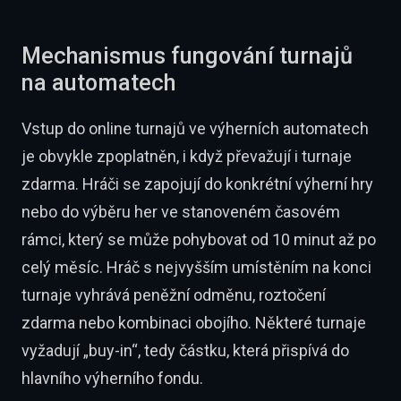
Mechanismus fungování turnajů
na automatech
Vstup do online turnajů ve výherních automatech
je obvykle zpoplatněn, i když převažují i turnaje
zdarma. Hráči se zapojují do konkrétní výherní hry
nebo do výběru her ve stanoveném časovém
rámci, který se může pohybovat od 10 minut až po
celý měsíc. Hráč s nejvyšším umístěním na konci
turnaje vyhrává peněžní odměnu, roztočení
zdarma nebo kombinaci obojího. Některé turnaje
vyžadují „buy-in“, tedy částku, která přispívá do
hlavního výherního fondu.