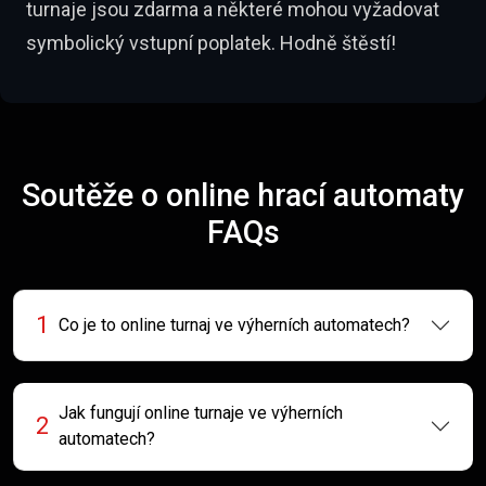
turnaje jsou zdarma a některé mohou vyžadovat
symbolický vstupní poplatek. Hodně štěstí!
Soutěže o online hrací automaty
FAQs
1
Co je to online turnaj ve výherních automatech?
Jak fungují online turnaje ve výherních
2
automatech?