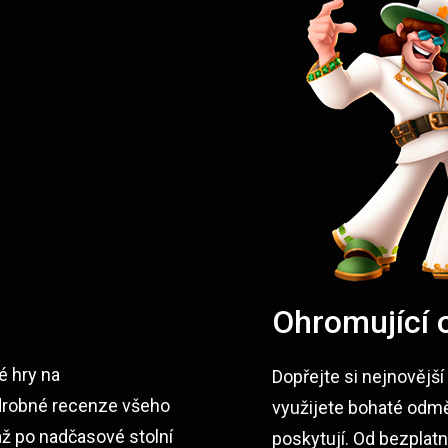
Ohromující
é hry na
Dopřejte si nejnovější
drobné recenze všeho
využijete bohaté odmě
až po nadčasové stolní
poskytují. Od bezplat