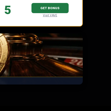
5
GET BONUS
Visit VAVE