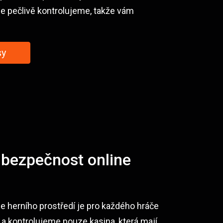
je pečlivě kontrolujeme, takže vám
sy
 bezpečnost online
e herního prostředí je pro každého hráče
a kontrolujeme pouze kasina, která mají