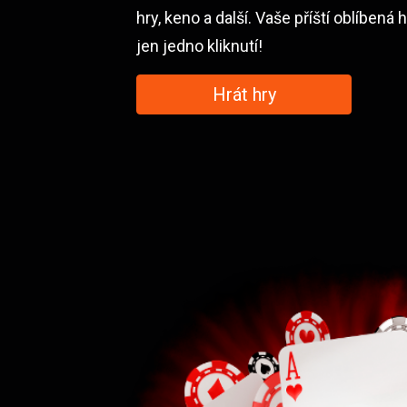
hry, keno a další. Vaše příští oblíbená
jen jedno kliknutí!
Hrát hry