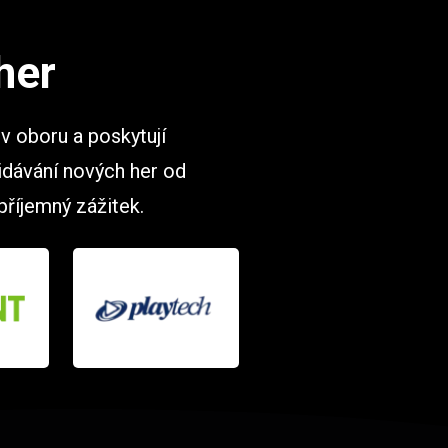
her
v oboru a poskytují
řidávání nových her od
příjemný zážitek.