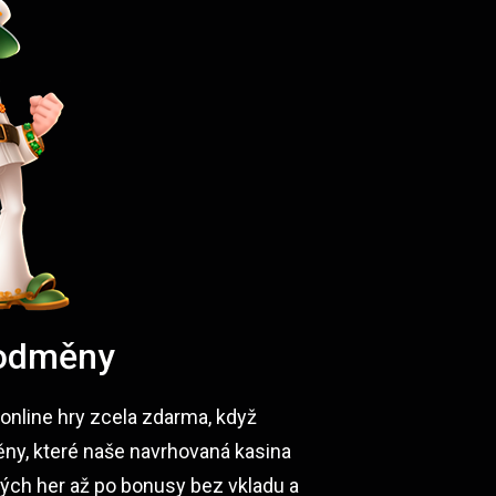
 odměny
 online hry zcela zdarma, když
ny, které naše navrhovaná kasina
ných her až po bonusy bez vkladu a