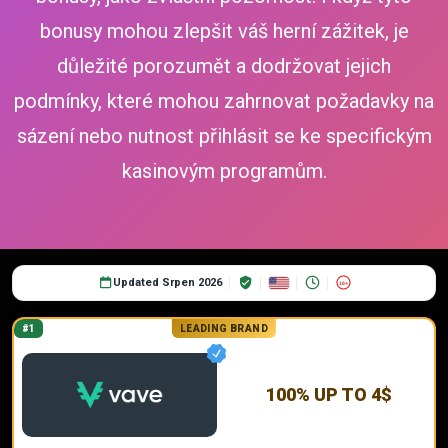
bonusy mohou zlepšit váš herní zážitek, je
důležité porozumět a dodržovat jejich
podmínky, které mohou zahrnovat požadavky na
sázení nebo nutnost přihlásit se ke specifickým
kasinovým programům.
Updated Srpen 2026
18+
#1
LEADING BRAND
100% UP TO 4$