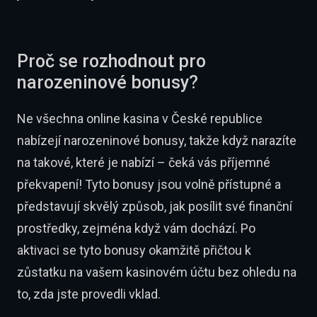
Proč se rozhodnout pro
narozeninové bonusy?
Ne všechna online kasina v České republice
nabízejí narozeninové bonusy, takže když narazíte
na takové, které je nabízí – čeká vás příjemné
překvapení! Tyto bonusy jsou volně přístupné a
představují skvělý způsob, jak posílit své finanční
prostředky, zejména když vám dochází. Po
aktivaci se tyto bonusy okamžitě přičtou k
zůstatku na vašem kasinovém účtu bez ohledu na
to, zda jste provedli vklad.