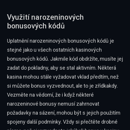
Využití narozeninových
bonusových kódů
Uplatnění narozeninových bonusových kódů je
stejné jako u všech ostatních kasinových
bonusových kódů. Jakmile kód obdržíte, musíte jej
zadat do pokladny, aby se stal aktivním. Některá
kasina mohou stále vyžadovat vklad předtím, než
si můžete bonus vyzvednout, ale to je zřídkakdy.
Vezměte na vědomí, že i když některé
narozeninové bonusy nemusí zahrnovat
požadavky na sázení, mohou být s jejich použitím
spojeny další podmínky. Vždy si přečtěte drobné