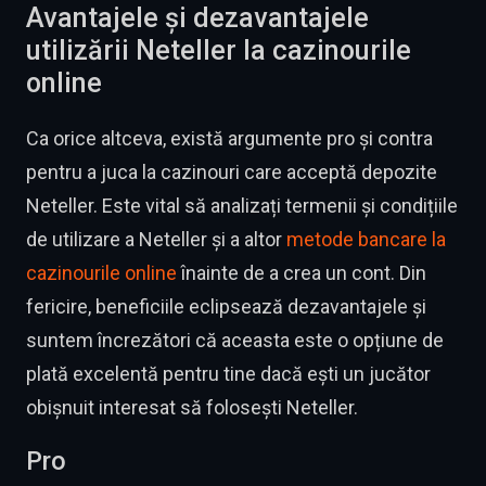
Avantajele și dezavantajele
utilizării Neteller la cazinourile
online
Ca orice altceva, există argumente pro și contra
pentru a juca la cazinouri care acceptă depozite
Neteller. Este vital să analizați termenii și condițiile
de utilizare a Neteller și a altor
metode bancare la
cazinourile online
înainte de a crea un cont. Din
fericire, beneficiile eclipsează dezavantajele și
suntem încrezători că aceasta este o opțiune de
plată excelentă pentru tine dacă ești un jucător
obișnuit interesat să folosești Neteller.
Pro