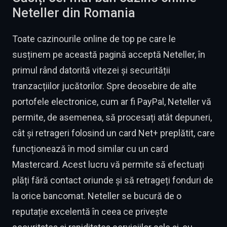
Neteller din Romania
Toate cazinourile online de top pe care le
susținem pe această pagină acceptă Neteller, în
primul rând datorită vitezei și securității
tranzacțiilor jucătorilor. Spre deosebire de alte
portofele electronice, cum ar fi PayPal, Neteller vă
permite, de asemenea, să procesați atât depuneri,
cât și retrageri folosind un card Net+ preplătit, care
funcționează în mod similar cu un card
Mastercard. Acest lucru vă permite să efectuați
plăți fără contact oriunde și să retrageți fonduri de
la orice bancomat. Neteller se bucură de o
reputație excelentă în ceea ce privește