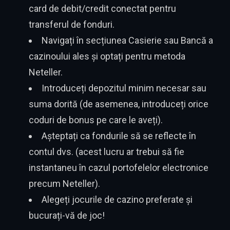
card de debit/credit conectat pentru
transferul de fonduri.
Navigați în secțiunea Casierie sau Bancă a
cazinoului ales și optați pentru metoda
Neteller.
Introduceți depozitul minim necesar sau
suma dorită (de asemenea, introduceți orice
coduri de bonus pe care le aveți).
Așteptați ca fondurile să se reflecte în
contul dvs. (acest lucru ar trebui să fie
instantaneu în cazul portofelelor electronice
precum Neteller).
Alegeți jocurile de cazino preferate și
bucurați-vă de joc!