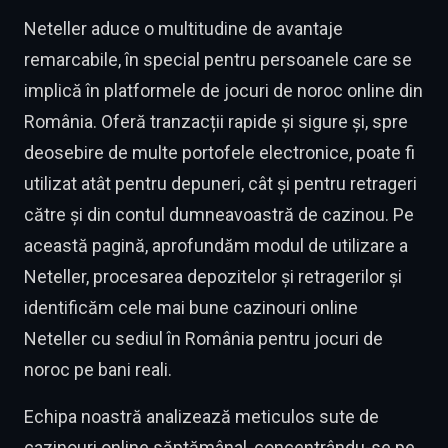
Neteller aduce o multitudine de avantaje
remarcabile, în special pentru persoanele care se
implică în platformele de jocuri de noroc online din
România. Oferă tranzacții rapide și sigure și, spre
deosebire de multe portofele electronice, poate fi
utilizat atât pentru depuneri, cât și pentru retrageri
către și din contul dumneavoastră de cazinou. Pe
această pagină, aprofundăm modul de utilizare a
Neteller, procesarea depozitelor și retragerilor și
identificăm cele mai bune cazinouri online
Neteller cu sediul în România pentru jocuri de
noroc pe bani reali.
Echipa noastră analizează meticulos sute de
cazinouri online săptămânal, concentrându-se pe