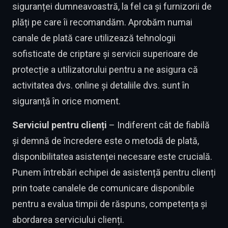
siguranței dumneavoastră, la fel ca și furnizorii de
plăți pe care îi recomandăm. Aprobăm numai
canale de plată care utilizează tehnologii
sofisticate de criptare și servicii superioare de
protecție a utilizatorului pentru a ne asigura că
activitatea dvs. online și detaliile dvs. sunt în
siguranță în orice moment.
Serviciul pentru clienți
– Indiferent cât de fiabilă
și demnă de încredere este o metodă de plată,
disponibilitatea asistenței necesare este crucială.
Punem întrebări echipei de asistență pentru clienți
prin toate canalele de comunicare disponibile
pentru a evalua timpii de răspuns, competența și
abordarea serviciului clienți.