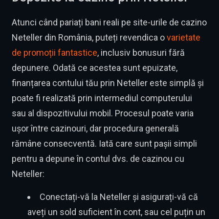
Atunci când pariați bani reali pe site-urile de cazino
Neteller din România, puteți revendica o
varietate
de promoții fantastice
, inclusiv bonusuri fără
depunere. Odată ce acestea sunt epuizate,
finanțarea contului tău prin Neteller este simplă și
poate fi realizată prin intermediul computerului
sau al dispozitivului mobil. Procesul poate varia
ușor între cazinouri, dar procedura generală
rămâne consecventă. Iată care sunt pașii simpli
pentru a depune în contul dvs. de cazinou cu
Neteller:
Conectați-vă la Neteller și asigurați-vă că
aveți un sold suficient în cont, sau cel puțin un