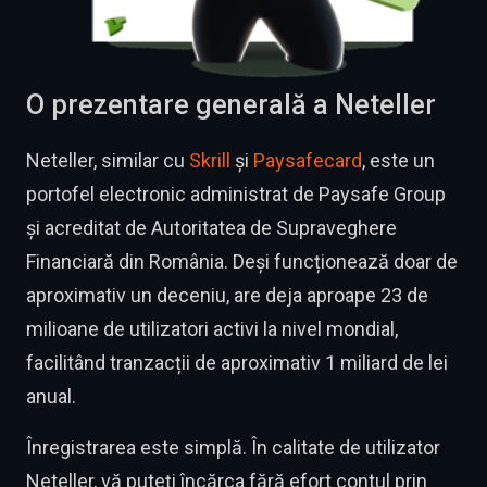
O prezentare generală a Neteller
Neteller, similar cu
Skrill
și
Paysafecard
, este un
portofel electronic administrat de Paysafe Group
și acreditat de Autoritatea de Supraveghere
Financiară din România. Deși funcționează doar de
aproximativ un deceniu, are deja aproape 23 de
milioane de utilizatori activi la nivel mondial,
facilitând tranzacții de aproximativ 1 miliard de lei
anual.
Înregistrarea este simplă. În calitate de utilizator
Neteller, vă puteți încărca fără efort contul prin