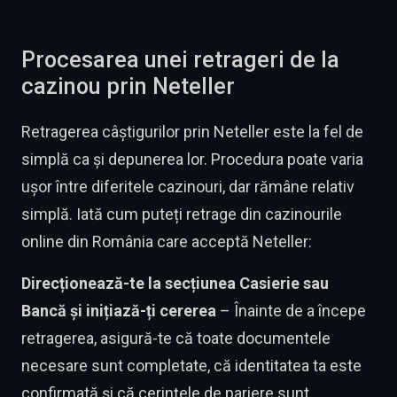
Procesarea unei retrageri de la
cazinou prin Neteller
Retragerea câștigurilor prin Neteller este la fel de
simplă ca și depunerea lor. Procedura poate varia
ușor între diferitele cazinouri, dar rămâne relativ
simplă. Iată cum puteți retrage din cazinourile
online din România care acceptă Neteller:
Direcționează-te la secțiunea Casierie sau
Bancă și inițiază-ți cererea
– Înainte de a începe
retragerea, asigură-te că toate documentele
necesare sunt completate, că identitatea ta este
confirmată și că cerințele de pariere sunt