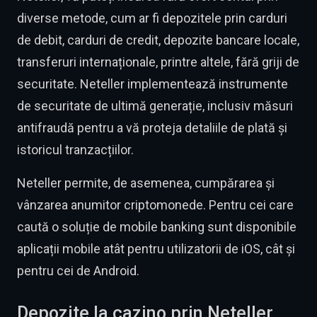
diverse metode, cum ar fi depozitele prin carduri
de debit, carduri de credit, depozite bancare locale,
transferuri internaționale, printre altele, fără griji de
securitate. Neteller implementează instrumente
de securitate de ultimă generație, inclusiv măsuri
antifraudă pentru a vă proteja detaliile de plată și
istoricul tranzacțiilor.
Neteller permite, de asemenea, cumpărarea și
vânzarea anumitor criptomonede. Pentru cei care
caută o soluție de mobile banking sunt disponibile
aplicații mobile atât pentru utilizatorii de iOS, cât și
pentru cei de Android.
Depozite la cazino prin Neteller