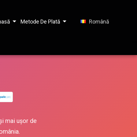
masă
Metode De Plată
Română
și mai ușor de
România.