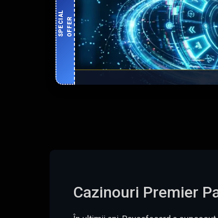
S
P
E
C
I
A
L
O
F
F
E
R
Cazinouri Premier P