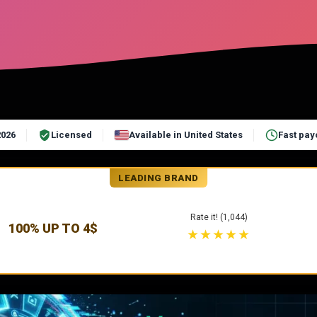
2026
Licensed
Available in United States
Fast pay
LEADING BRAND
Rate it! (1,044)
100% UP TO 4$
★★★★★