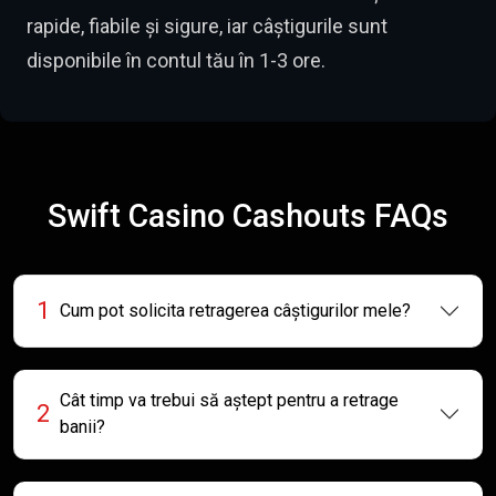
rapide, fiabile și sigure, iar câștigurile sunt
disponibile în contul tău în 1-3 ore.
Swift Casino Cashouts FAQs
1
Cum pot solicita retragerea câștigurilor mele?
Cât timp va trebui să aștept pentru a retrage
2
banii?