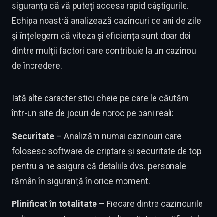
siguranța că vă puteți accesa rapid câștigurile.
Echipa noastră analizează cazinouri de ani de zile
și înțelegem că viteza și eficiența sunt doar doi
dintre mulții factori care contribuie la un cazinou
de încredere.
Iată alte caracteristici cheie pe care le căutăm
într-un site de jocuri de noroc pe bani reali:
Securitate
– Analizăm numai cazinouri care
folosesc software de criptare și securitate de top
pentru a ne asigura că detaliile dvs. personale
rămân în siguranță în orice moment.
Plinificat în totalitate
– Fiecare dintre cazinourile