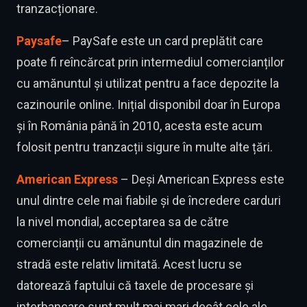
tranzacționare.
Paysafe
– PaySafe este un card preplătit care
poate fi reîncărcat prin intermediul comercianților
cu amănuntul și utilizat pentru a face depozite la
cazinourile online. Inițial disponibil doar în Europa
și în România până în 2010, acesta este acum
folosit pentru tranzacții sigure în multe alte țări.
American Express
– Deși American Express este
unul dintre cele mai fiabile și de încredere carduri
la nivel mondial, acceptarea sa de către
comercianții cu amănuntul din magazinele de
stradă este relativ limitată. Acest lucru se
datorează faptului că taxele de procesare și
interbancare sunt mult mai mari decât cele ale