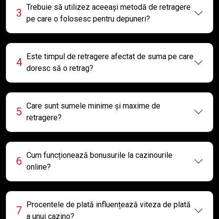
Trebuie să utilizez aceeași metodă de retragere
3
pe care o folosesc pentru depuneri?
Este timpul de retragere afectat de suma pe care
4
doresc să o retrag?
Care sunt sumele minime și maxime de
5
retragere?
Cum funcționează bonusurile la cazinourile
6
online?
Procentele de plată influențează viteza de plată
7
a unui cazino?