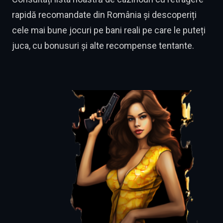
rapidă recomandate din România și descoperiți
cele mai bune jocuri pe bani reali pe care le puteți
juca, cu bonusuri și alte recompense tentante.