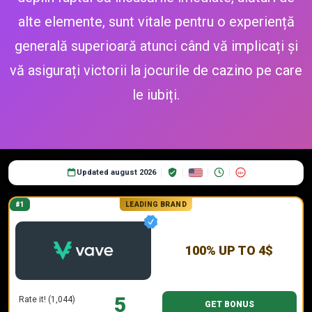
alte elemente, sunt vitale pentru o experiență
generală superioară atunci când vă implicați și
vă asigurați victorii la jocurile de cazino pe care
le iubiți.
Updated august 2026
18+
#1
LEADING BRAND
100% UP TO 4$
5
Rate it! (1,044)
GET BONUS