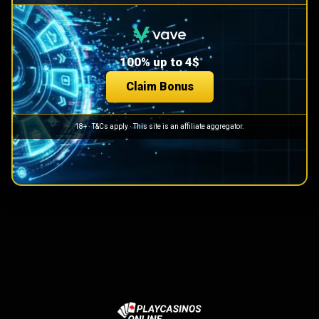
100% up to 4$
Claim Bonus
18+ · T&Cs apply · This site is an affiliate aggregator.