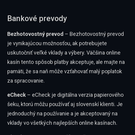
Bankové prevody
Bezhotovostný prevod
– Bezhotovostný prevod
je vynikajúcou možnosťou, ak potrebujete
uskutočniť veľké vklady a výbery. Väčšina online
kasín tento spôsob platby akceptuje, ale majte na
pamäti, že sa naň môže vzťahovať malý poplatok
za spracovanie.
eCheck
– eCheck je digitálna verzia papierového
šeku, ktorú môžu používať aj slovenskí klienti. Je
jednoduchý na používanie a je akceptovaný na
vklady vo všetkých najlepších online kasínach.