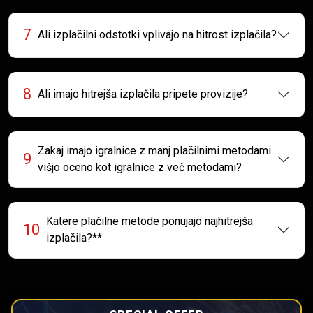
7
Ali izplačilni odstotki vplivajo na hitrost izplačila?
8
Ali imajo hitrejša izplačila pripete provizije?
Zakaj imajo igralnice z manj plačilnimi metodami
9
višjo oceno kot igralnice z več metodami?
Katere plačilne metode ponujajo najhitrejša
10
izplačila?**