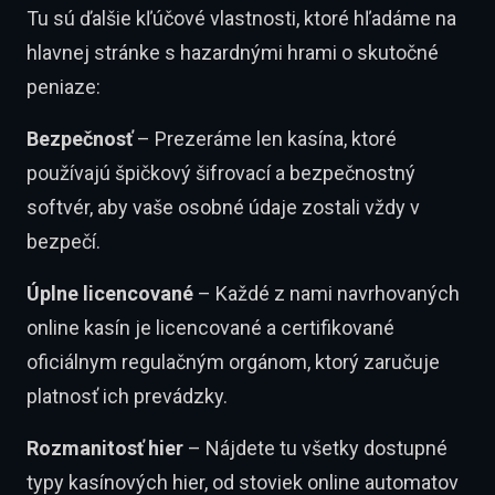
Tu sú ďalšie kľúčové vlastnosti, ktoré hľadáme na
hlavnej stránke s hazardnými hrami o skutočné
peniaze:
Bezpečnosť
– Prezeráme len kasína, ktoré
používajú špičkový šifrovací a bezpečnostný
softvér, aby vaše osobné údaje zostali vždy v
bezpečí.
Úplne licencované
– Každé z nami navrhovaných
online kasín je licencované a certifikované
oficiálnym regulačným orgánom, ktorý zaručuje
platnosť ich prevádzky.
Rozmanitosť hier
– Nájdete tu všetky dostupné
typy kasínových hier, od stoviek online automatov