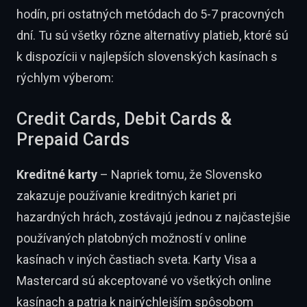
hodín, pri ostatných metódach do 5-7 pracovných
dní. Tu sú všetky rôzne alternatívy platieb, ktoré sú
k dispozícii v najlepších slovenských kasínach s
rýchlym výberom:
Credit Cards, Debit Cards &
Prepaid Cards
Kreditné karty
– Napriek tomu, že Slovensko
zakazuje používanie kreditných kariet pri
hazardných hrách, zostávajú jednou z najčastejšie
používaných platobných možností v online
kasínach v iných častiach sveta. Karty Visa a
Mastercard sú akceptované vo všetkých online
kasínach a patria k najrýchlejším spôsobom