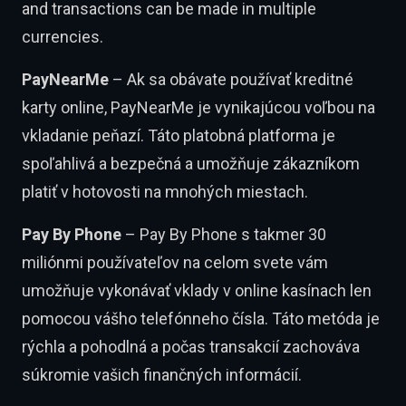
and transactions can be made in multiple
currencies.
PayNearMe
– Ak sa obávate používať kreditné
karty online, PayNearMe je vynikajúcou voľbou na
vkladanie peňazí. Táto platobná platforma je
spoľahlivá a bezpečná a umožňuje zákazníkom
platiť v hotovosti na mnohých miestach.
Pay By Phone
– Pay By Phone s takmer 30
miliónmi používateľov na celom svete vám
umožňuje vykonávať vklady v online kasínach len
pomocou vášho telefónneho čísla. Táto metóda je
rýchla a pohodlná a počas transakcií zachováva
súkromie vašich finančných informácií.