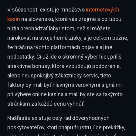
V súčasnosti existuje množstvo
internetových
kasín
na slovensku, ktoré vás zrejme s obľubou
nútia prechádzať labyrintom, než si môžete
nárokovať na svoje herné zisky, a je celkom bežné,
že hráči na týchto platformách objavia aj iné
nedostatky. Či už ide o skromný výber hier, príliš
atraktívne bonusy, ktoré vzbudzujú podozrenie,
alebo neuspokojivý zákaznícky servis, tieto
faktory by mali byť hlavnými varovnými signálmi
pri výbere online kasína a mali by ste sa takýmto
stránkam za každú cenu vyhnúť.
Našťastie existuje celý rad dôveryhodných
poskytovateľov, ktorí chápu frustrujúce prekážky,