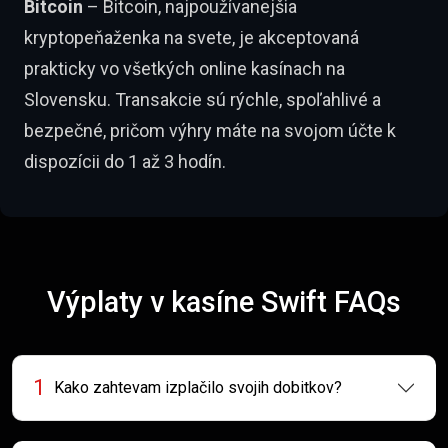
Bitcoin
– Bitcoin, najpoužívanejšia
kryptopeňaženka na svete, je akceptovaná
prakticky vo všetkých online kasínach na
Slovensku. Transakcie sú rýchle, spoľahlivé a
bezpečné, pričom výhry máte na svojom účte k
dispozícii do 1 až 3 hodín.
Výplaty v kasíne Swift FAQs
1
Kako zahtevam izplačilo svojih dobitkov?