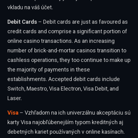
vkladu na váš účet.
Debit Cards
– Debit cards are just as favoured as
credit cards and comprise a significant portion of
online casino transactions. As an increasing
number of brick-and-mortar casinos transition to
cashless operations, they too continue to make up
the majority of payments in these
establishments. Accepted debit cards include
Switch, Maestro, Visa Electron, Visa Debit, and
Laser.
Visa
– Vzhľadom na ich univerzálnu akceptáciu sú
karty Visa najobľúbenejším typom kreditných aj
debetných kariet používaných v online kasínach.