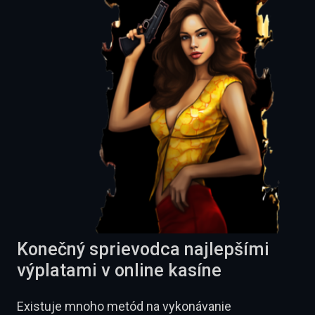
Konečný sprievodca najlepšími
výplatami v online kasíne
Existuje mnoho metód na vykonávanie