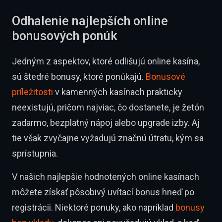
Odhalenie najlepších online
bonusových ponúk
Jedným z aspektov, ktoré odlišujú online kasína,
sú štedré bonusy, ktoré ponúkajú.
Bonusové
príležitosti
v kamenných kasínach prakticky
neexistujú, pričom najviac, čo dostanete, je žetón
zadarmo, bezplatný nápoj alebo upgrade izby. Aj
tie však zvyčajne vyžadujú značnú útratu, kým sa
sprístupnia.
V našich najlepšie hodnotených online kasínach
môžete získať pôsobivý uvítací bonus hneď po
registrácii. Niektoré ponuky, ako napríklad
bonusy