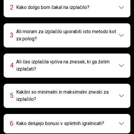
2
Kako dolgo bom čakal na izplačilo?
Ali moram za izplačilo uporabiti isto metodo kot
3
za polog?
Ali čas izplačila vpliva na znesek, ki ga želim
4
izplačati?
Kakšni so minimalni in maksimalni zneski za
5
izplačilo?
6
Kako delujejo bonusi v spletnih igralnicah?