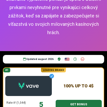
prvkami nevyhnutné pre vynikajúci celkový
zážitok, keď sa zapájate a zabezpečujete si
víťazstvá vo svojich milovaných kasínových
hrách.
Updated august 2026
18+
#1
LEADING BRAND
100% UP TO 4$
5
Rate it! (1,044)
GET BONUS