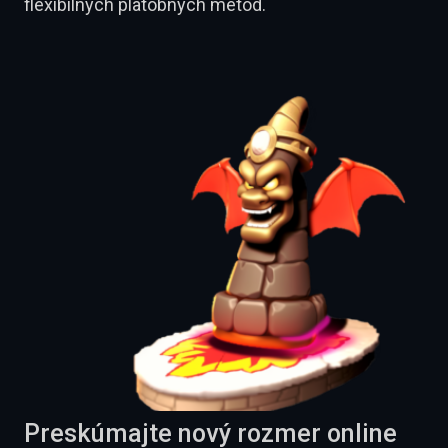
flexibilných platobných metód.
Preskúmajte nový rozmer online