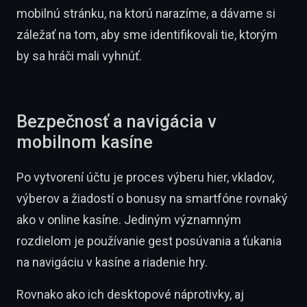
mobilnú stránku, na ktorú narazíme, a dávame si
záležať na tom, aby sme identifikovali tie, ktorým
by sa hráči mali vyhnúť.
Bezpečnosť a navigácia v
mobilnom kasíne
Po vytvorení účtu je proces výberu hier, vkladov,
výberov a žiadostí o bonusy na smartfóne rovnaký
ako v online kasíne. Jediným významným
rozdielom je používanie gest posúvania a ťukania
na navigáciu v kasíne a riadenie hry.
Rovnako ako ich desktopové náprotivky, aj