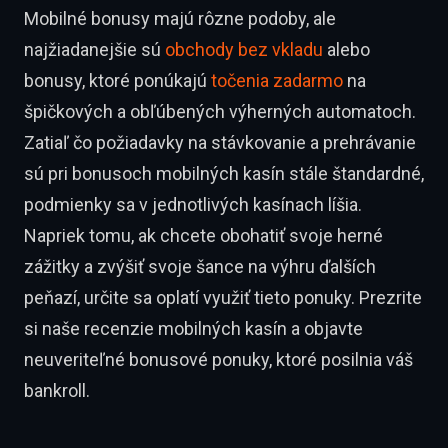
Mobilné bonusy majú rôzne podoby, ale
najžiadanejšie sú
obchody bez vkladu
alebo
bonusy, ktoré ponúkajú
točenia zadarmo
na
špičkových a obľúbených výherných automatoch.
Zatiaľ čo požiadavky na stávkovanie a prehrávanie
sú pri bonusoch mobilných kasín stále štandardné,
podmienky sa v jednotlivých kasínach líšia.
Napriek tomu, ak chcete obohatiť svoje herné
zážitky a zvýšiť svoje šance na výhru ďalších
peňazí, určite sa oplatí využiť tieto ponuky. Prezrite
si naše recenzie mobilných kasín a objavte
neuveriteľné bonusové ponuky, ktoré posilnia váš
bankroll.