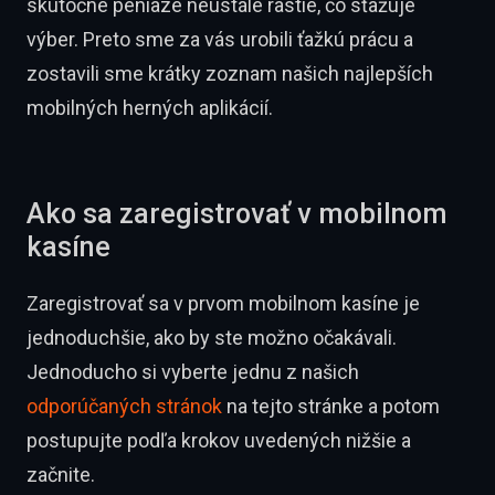
skutočné peniaze neustále rastie, čo sťažuje
výber. Preto sme za vás urobili ťažkú prácu a
zostavili sme krátky zoznam našich najlepších
mobilných herných aplikácií.
Ako sa zaregistrovať v mobilnom
kasíne
Zaregistrovať sa v prvom mobilnom kasíne je
jednoduchšie, ako by ste možno očakávali.
Jednoducho si vyberte jednu z našich
odporúčaných stránok
na tejto stránke a potom
postupujte podľa krokov uvedených nižšie a
začnite.