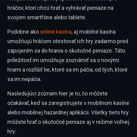
hráčov, ktorí chcú hrať a vyhrávať peniaze na
svojom smartfóne alebo tablete.
Podobne ako
online kasína
, aj mobilné kasína
umožňujú hráčom otestovať ich hry zadarmo pred
zapojením sa do hrania o skutočné peniaze. Táto
príležitosť im umožňuje zoznámiť sa s novými
hrami a rozlíšiť tie, ktoré sa im páčia, od tých, ktoré
sa im nepáčia.
Nasledujúci zoznam hier je to, čo môžete
očakávať, keď sa zaregistrujete v mobilnom kasíne
alebo mobilnej hazardnej aplikácii. Všetky tieto hry
môžete hrať o skutočné peniaze aj v režime voľnej
hry: