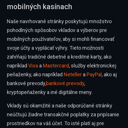
mobilných kasínach
Naše navrhované stránky poskytujú množstvo
pohodlných spôsobov vkladov a výberov pre
mobilných používateľov, aby si mohli financovať
svoje účty a vyplácať výhry. Tieto možnosti
zahŕňajú tradičné debetné a kreditné karty, ako
napríklad
Visa
a
Mastercard
, služby elektronickej
peňaženky, ako napríklad
Neteller
a
PayPal
, ako aj
bankové prevody,
bankové prevody
,
kryptopeňaženky a iné digitálne meny.
Vklady sú okamžité a naše odporúčané stránky
neúčtujú žiadne transakčné poplatky za pripísanie
prostriedkov na váš účet. To isté platí aj pre