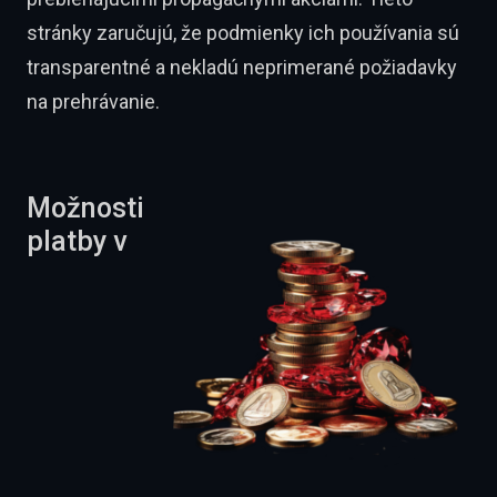
stránky zaručujú, že podmienky ich používania sú
transparentné a nekladú neprimerané požiadavky
na prehrávanie.
Možnosti
platby v