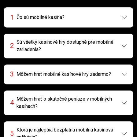
1
Čo sú mobilné kasína?
Sú všetky kasínové hry dostupné pre mobilné
2
zariadenia?
3
Môžem hrať mobilné kasínové hry zadarmo?
Môžem hrať o skutočné peniaze v mobilných
4
kasínach?
Ktorá je najlepšia bezplatná mobilná kasínová
5