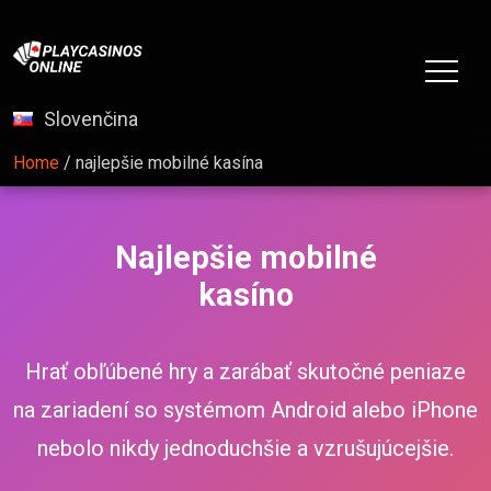
Slovenčina
Home
/
najlepšie mobilné kasína
Najlepšie mobilné
kasíno
Hrať obľúbené hry a zarábať skutočné peniaze
na zariadení so systémom Android alebo iPhone
nebolo nikdy jednoduchšie a vzrušujúcejšie.