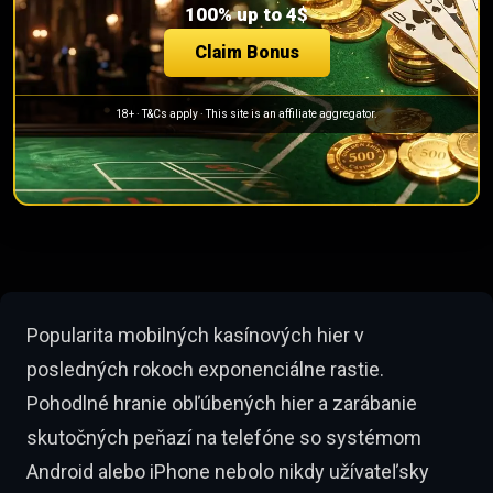
100% up to 4$
Claim Bonus
18+ · T&Cs apply · This site is an affiliate aggregator.
Popularita mobilných kasínových hier v
posledných rokoch exponenciálne rastie.
Pohodlné hranie obľúbených hier a zarábanie
skutočných peňazí na telefóne so systémom
Android alebo iPhone nebolo nikdy užívateľsky