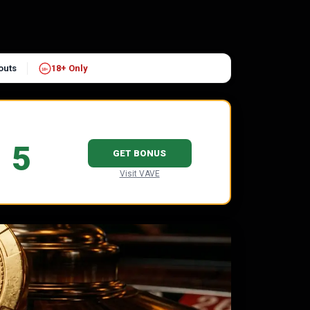
outs
18+ Only
18+
5
GET BONUS
Visit VAVE