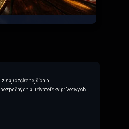
 z najrozšírenejších a
 bezpečných a užívateľsky prívetivých