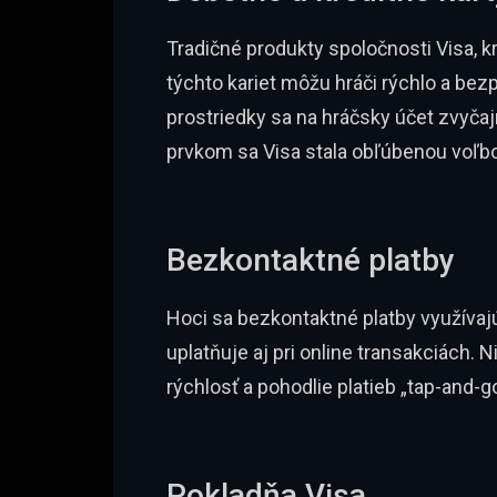
Tradičné produkty spoločnosti Visa, 
týchto kariet môžu hráči rýchlo a bez
prostriedky sa na hráčsky účet zvyča
prvkom sa Visa stala obľúbenou voľb
Bezkontaktné platby
Hoci sa bezkontaktné platby využívaj
uplatňuje aj pri online transakciách. 
rýchlosť a pohodlie platieb „tap-and-go
Pokladňa Visa