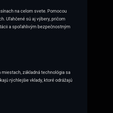
 kasínach na celom svete. Pomocou
ch. Uľahčené sú aj výbery, pričom
ptácii a spoľahlivým bezpečnostným
h miestach, základná technológia sa
kajú rýchlejšie vklady, ktoré odrážajú