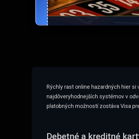
Rýchly rast online hazardných hier si
najdôveryhodnejších systémov v odvet
platobných možností zostáva Visa pre
Debetné a kreditné kart