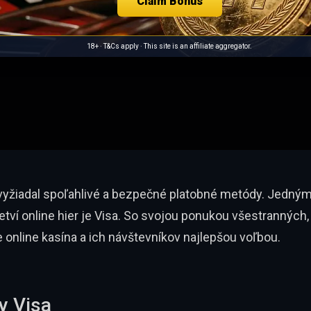
Claim Bonus
18+ · T&Cs apply · This site is an affiliate aggregator.
 vyžiadal spoľahlivé a bezpečné platobné metódy. Jedným
ví online hier je Visa. So svojou ponukou všestranných,
 online kasína a ich návštevníkov najlepšou voľbou.
y Visa