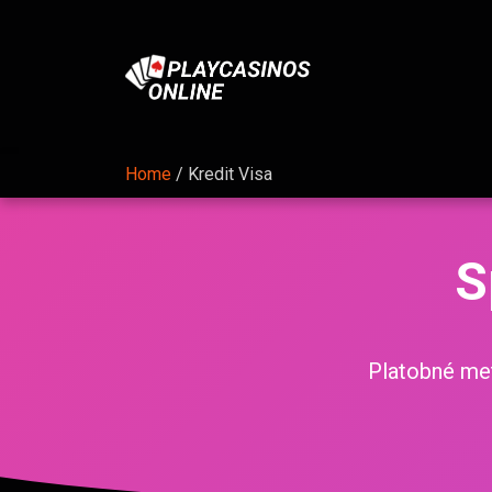
Home
/
Kredit Visa
S
Platobné met