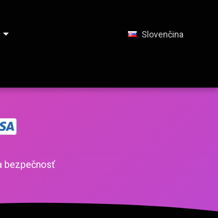
Slovenčina
 a bezpečnosť