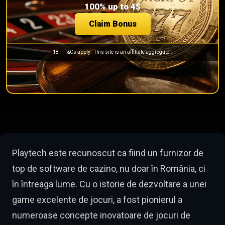
100% up to 4$
Claim Bonus
18+ · T&Cs apply · This site is an affiliate aggregator.
Playtech este recunoscut ca fiind un furnizor de
top de software de cazino, nu doar în România, ci
în întreaga lume. Cu o istorie de dezvoltare a unei
game excelente de jocuri, a fost pionierul a
numeroase concepte inovatoare de jocuri de