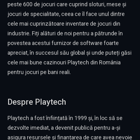
peste 600 de jocuri care cuprind sloturi, mese și
jocuri de specialitate, ceea ce îl face unul dintre
cele mai cuprinzătoare inventare de jocuri din
industrie. Fiți alături de noi pentru a pătrunde în
povestea acestui furnizor de software foarte
apreciat, în succesul său global și unde puteți găsi
cele mai bune cazinouri Playtech din România
pentru jocuri pe bani reali.
Despre Playtech
Playtech a fost înființată în 1999 și, în loc să se
dezvolte imediat, a devenit publică pentru a-și
asigura resursele și finanțarea de care avea nevoie