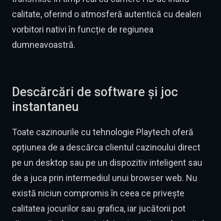
calitate, oferind o atmosferă autentică cu dealeri
vorbitori nativi în funcție de regiunea
dumneavoastră.
Descărcări de software și joc
instantaneu
Toate cazinourile cu tehnologie Playtech oferă
opțiunea de a descărca clientul cazinoului direct
pe un desktop sau pe un dispozitiv inteligent sau
de a juca prin intermediul unui browser web. Nu
există niciun compromis în ceea ce privește
calitatea jocurilor sau grafica, iar jucătorii pot