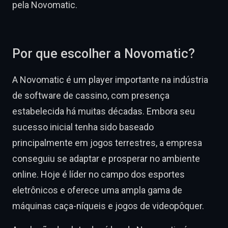
pela Novomatic.
Por que escolher a Novomatic?
A Novomatic é um player importante na indústria
de software de cassino, com presença
estabelecida há muitas décadas. Embora seu
sucesso inicial tenha sido baseado
principalmente em jogos terrestres, a empresa
conseguiu se adaptar e prosperar no ambiente
online. Hoje é líder no campo dos esportes
eletrônicos e oferece uma ampla gama de
máquinas caça-níqueis e jogos de videopôquer.