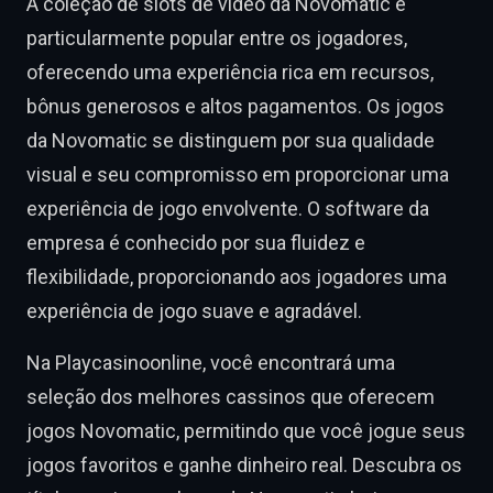
A coleção de slots de vídeo da Novomatic é
particularmente popular entre os jogadores,
oferecendo uma experiência rica em recursos,
bônus generosos e altos pagamentos. Os jogos
da Novomatic se distinguem por sua qualidade
visual e seu compromisso em proporcionar uma
experiência de jogo envolvente. O software da
empresa é conhecido por sua fluidez e
flexibilidade, proporcionando aos jogadores uma
experiência de jogo suave e agradável.
Na Playcasinoonline, você encontrará uma
seleção dos melhores cassinos que oferecem
jogos Novomatic, permitindo que você jogue seus
jogos favoritos e ganhe dinheiro real. Descubra os