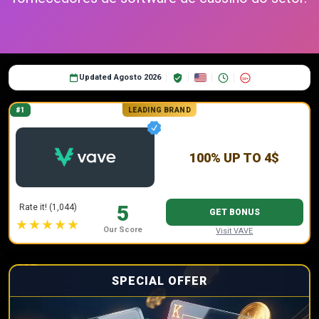
Updated Agosto 2026
18+
#1
LEADING BRAND
100% UP TO 4$
5
Rate it! (1,044)
GET BONUS
★★★★★
Our Score
Visit VAVE
SPECIAL OFFER