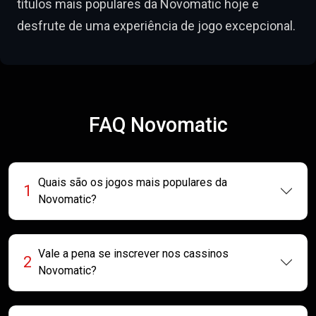
títulos mais populares da Novomatic hoje e
desfrute de uma experiência de jogo excepcional.
FAQ Novomatic
Quais são os jogos mais populares da
1
Novomatic?
Vale a pena se inscrever nos cassinos
2
Novomatic?