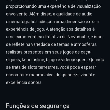
proporcionando uma experiência de visualização
envolvente. Além disso, a qualidade de áudio
cinematográfica adiciona uma dimensão extra à
experiência de jogo. A atenção aos detalhes é
uma característica distintiva da Novomatic, e isso
se reflete na variedade de temas e atmosferas
realistas presentes em seus jogos de caça-
níqueis, keno online, bingo e videopôquer. . Quando
se trata de slots terrestres, você pode esperar
encontrar o mesmo nível de grandeza visual e
excelência sonora.
Funções de segurança