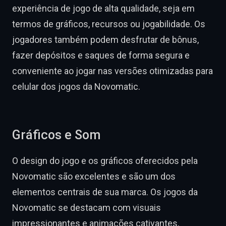
experiência de jogo de alta qualidade, seja em
termos de gráficos, recursos ou jogabilidade. Os
jogadores também podem desfrutar de bônus,
fazer depósitos e saques de forma segura e
conveniente ao jogar nas versões otimizadas para
celular dos jogos da Novomatic.
Gráficos e Som
O design do jogo e os gráficos oferecidos pela
Novomatic são excelentes e são um dos
elementos centrais de sua marca. Os jogos da
Novomatic se destacam com visuais
impressionantes e animações cativantes,