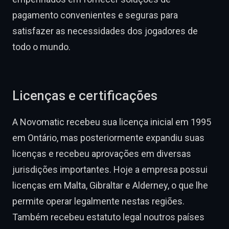
pagamento convenientes e seguras para
satisfazer as necessidades dos jogadores de
todo o mundo.
Licenças e certificações
A Novomatic recebeu sua licença inicial em 1995
em Ontário, mas posteriormente expandiu suas
licenças e recebeu aprovações em diversas
jurisdições importantes. Hoje a empresa possui
licenças em Malta, Gibraltar e Alderney, o que lhe
permite operar legalmente nestas regiões.
Também recebeu estatuto legal noutros países