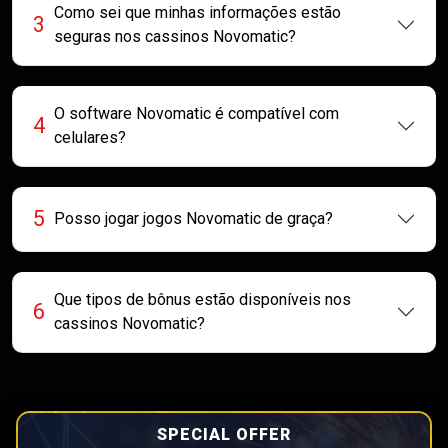
Como sei que minhas informações estão
3
seguras nos cassinos Novomatic?
O software Novomatic é compatível com
4
celulares?
5
Posso jogar jogos Novomatic de graça?
Que tipos de bônus estão disponíveis nos
6
cassinos Novomatic?
SPECIAL OFFER