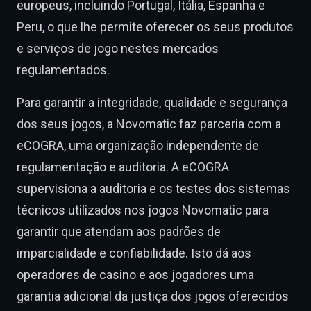
europeus, incluindo Portugal, Itália, Espanha e
Peru, o que lhe permite oferecer os seus produtos
e serviços de jogo nestes mercados
regulamentados.
Para garantir a integridade, qualidade e segurança
dos seus jogos, a Novomatic faz parceria com a
eCOGRA, uma organização independente de
regulamentação e auditoria. A eCOGRA
supervisiona a auditoria e os testes dos sistemas
técnicos utilizados nos jogos Novomatic para
garantir que atendam aos padrões de
imparcialidade e confiabilidade. Isto dá aos
operadores de casino e aos jogadores uma
garantia adicional da justiça dos jogos oferecidos