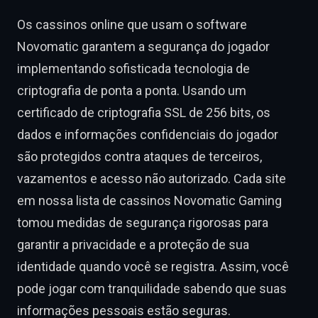
Os cassinos online que usam o software
Novomatic garantem a segurança do jogador
implementando sofisticada tecnologia de
criptografia de ponta a ponta. Usando um
certificado de criptografia SSL de 256 bits, os
dados e informações confidenciais do jogador
são protegidos contra ataques de terceiros,
vazamentos e acesso não autorizado. Cada site
em nossa lista de cassinos Novomatic Gaming
tomou medidas de segurança rigorosas para
garantir a privacidade e a proteção de sua
identidade quando você se registra. Assim, você
pode jogar com tranquilidade sabendo que suas
informações pessoais estão seguras.