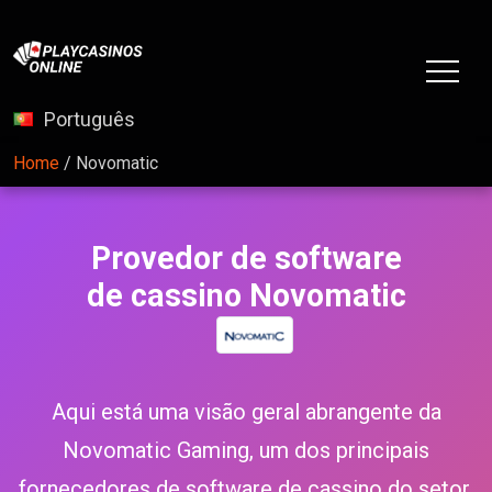
Português
Home
/
Novomatic
Provedor de software
de cassino Novomatic
Aqui está uma visão geral abrangente da
Novomatic Gaming, um dos principais
fornecedores de software de cassino do setor.