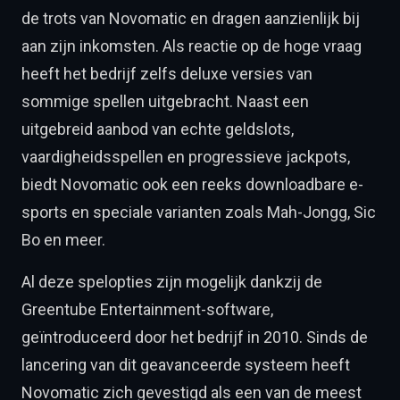
de trots van Novomatic en dragen aanzienlijk bij
aan zijn inkomsten. Als reactie op de hoge vraag
heeft het bedrijf zelfs deluxe versies van
sommige spellen uitgebracht. Naast een
uitgebreid aanbod van echte geldslots,
vaardigheidsspellen en progressieve jackpots,
biedt Novomatic ook een reeks downloadbare e-
sports en speciale varianten zoals Mah-Jongg, Sic
Bo en meer.
Al deze spelopties zijn mogelijk dankzij de
Greentube Entertainment-software,
geïntroduceerd door het bedrijf in 2010. Sinds de
lancering van dit geavanceerde systeem heeft
Novomatic zich gevestigd als een van de meest