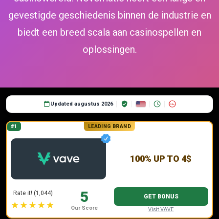
gevestigde geschiedenis binnen de industrie en
biedt een breed scala aan casinospellen en
oplossingen.
Updated augustus 2026
18+
#1
LEADING BRAND
100% UP TO 4$
5
Rate it! (1,044)
GET BONUS
★★★★★
Our Score
Visit VAVE