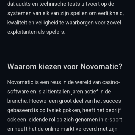
dat audits en technische tests uitvoert op de
systemen van elk van zijn spellen om eerlijkheid,
kwaliteit en veiligheid te waarborgen voor zowel
exploitanten als spelers.
Waarom kiezen voor Novomatic?
Novomatic is een reus in de wereld van casino-
software en is al tientallen jaren actief in de
branche. Hoewel een groot deel van het succes
gebaseerd is op fysiek gokken, heeft het bedrijf
ook een leidende rol op zich genomen in e-sport
en heeft het de online markt veroverd met zijn