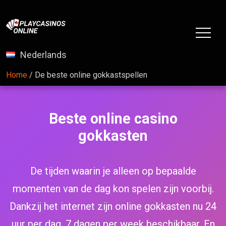
Nederlands
Home
/
De beste online gokkastspellen
Beste online casino
gokkasten
De tijden waarin je alleen op bepaalde
momenten van de dag kon spelen zijn voorbij.
Dankzij het internet zijn online gokkasten nu 24
uur per dag, 7 dagen per week beschikbaar. En