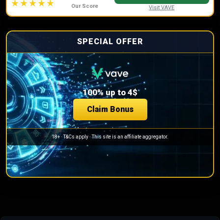
★★★★★
Our Score
Visit VAVE
SPECIAL OFFER
100% up to 4$
Claim Bonus
18+ · T&Cs apply · This site is an affiliate aggregator.