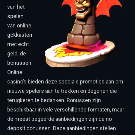
van het
spelen
van online
gokkasten
met echt
geld: de
bonussen.
Online
casino’s bieden deze speciale promoties aan om
nieuwe spelers aan te trekken en degenen die
terugkeren te bedanken. Bonussen zijn
beschikbaar in vele verschillende formaten, maar
de meest begeerde aanbiedingen zijn de no
deposit bonussen. Deze aanbiedingen stellen