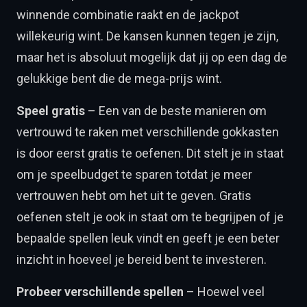
winnende combinatie raakt en de jackpot
willekeurig wint. De kansen kunnen tegen je zijn,
maar het is absoluut mogelijk dat jij op een dag de
gelukkige bent die de mega-prijs wint.
Speel gratis
– Een van de beste manieren om
vertrouwd te raken met verschillende gokkasten
is door eerst gratis te oefenen. Dit stelt je in staat
om je speelbudget te sparen totdat je meer
vertrouwen hebt om het uit te geven. Gratis
oefenen stelt je ook in staat om te begrijpen of je
bepaalde spellen leuk vindt en geeft je een beter
inzicht in hoeveel je bereid bent te investeren.
Probeer verschillende spellen
– Hoewel veel