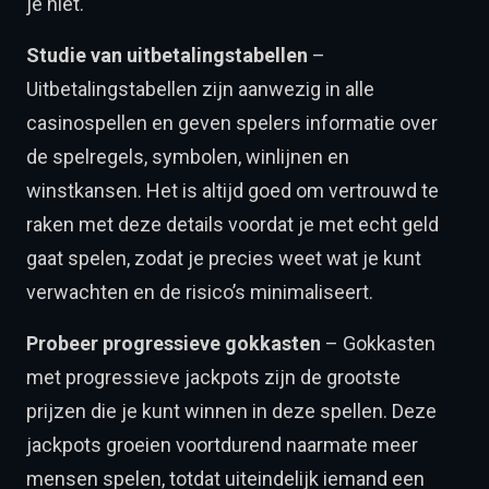
je niet.
Studie van uitbetalingstabellen
–
Uitbetalingstabellen zijn aanwezig in alle
casinospellen en geven spelers informatie over
de spelregels, symbolen, winlijnen en
winstkansen. Het is altijd goed om vertrouwd te
raken met deze details voordat je met echt geld
gaat spelen, zodat je precies weet wat je kunt
verwachten en de risico’s minimaliseert.
Probeer progressieve gokkasten
– Gokkasten
met progressieve jackpots zijn de grootste
prijzen die je kunt winnen in deze spellen. Deze
jackpots groeien voortdurend naarmate meer
mensen spelen, totdat uiteindelijk iemand een