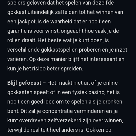
spelers geloven dat het spelen van dezelfde
gokkast uiteindelijk zal leiden tot het winnen van
een jackpot, is de waarheid dat er nooit een
garantie is voor winst, ongeacht hoe vaak je de
rollen draait. Het beste wat je kunt doen, is
verschillende gokkastspellen proberen en je inzet
variëren. Op deze manier blijft het interessant en
kun je het risico beter spreiden.
Blijf gefocust
– Het maakt niet uit of je online
gokkasten speelt of in een fysiek casino, het is
nooit een goed idee om te spelen als je dronken
bent. Dit zal je concentratie verminderen en je
kunt overdreven zelfverzekerd zijn over winnen,
terwijl de realiteit heel anders is. Gokken op