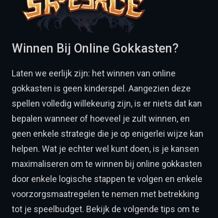
Winnen Bij Online Gokkasten?
Laten we eerlijk zijn: het winnen van online
gokkasten is geen kinderspel. Aangezien deze
spellen volledig willekeurig zijn, is er niets dat kan
bepalen wanneer of hoeveel je zult winnen, en
geen enkele strategie die je op enigerlei wijze kan
helpen. Wat je echter wel kunt doen, is je kansen
maximaliseren om te winnen bij online gokkasten
door enkele logische stappen te volgen en enkele
voorzorgsmaatregelen te nemen met betrekking
tot je speelbudget. Bekijk de volgende tips om te