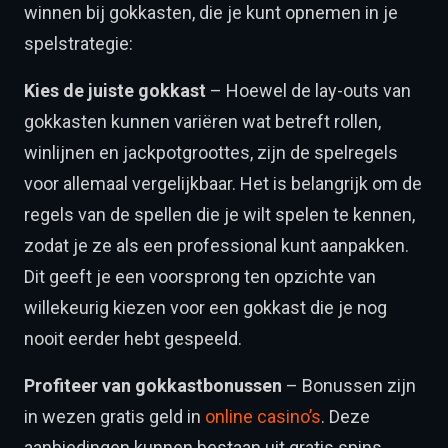
winnen bij gokkasten, die je kunt opnemen in je
spelstrategie:
Kies de juiste gokkast
– Hoewel de lay-outs van
gokkasten kunnen variëren wat betreft rollen,
winlijnen en jackpotgroottes, zijn de spelregels
voor allemaal vergelijkbaar. Het is belangrijk om de
regels van de spellen die je wilt spelen te kennen,
zodat je ze als een professional kunt aanpakken.
Dit geeft je een voorsprong ten opzichte van
willekeurig kiezen voor een gokkast die je nog
nooit eerder hebt gespeeld.
Profiteer van gokkastbonussen
– Bonussen zijn
in wezen gratis geld in
online casino’s
. Deze
aanbiedingen kunnen bestaan uit gratis spins,