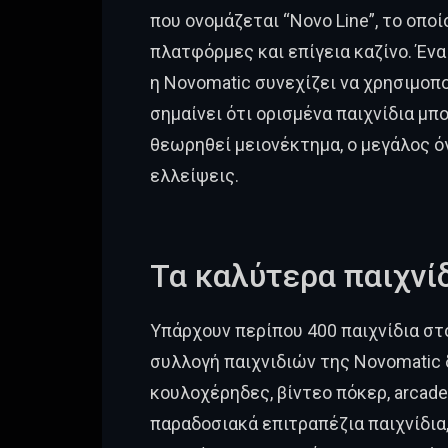
που ονομάζεται “Novo Line”, το οπο
πλατφόρμες και επίγεια καζίνο. Ένα
η Novomatic συνεχίζει να χρησιμοπο
σημαίνει ότι ορισμένα παιχνίδια μ
θεωρηθεί μειονέκτημα, ο μεγάλος ό
ελλείψεις.
Τα καλύτερα παιχνί
Υπάρχουν περίπου 400 παιχνίδια στ
συλλογή παιχνιδιών της Novomatic δ
κουλοχέρηδες, βίντεο πόκερ, arcade
παραδοσιακά επιτραπέζια παιχνίδια,