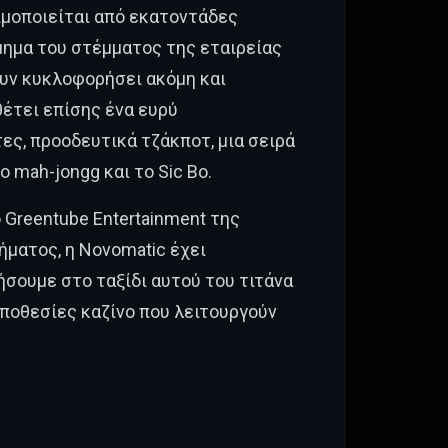
ιμοποιείται από εκατοντάδες
μημα του στέμματος της εταιρείας
χουν κυκλοφορήσει ακόμη και
έτει επίσης ένα ευρύ
ς, προοδευτικά τζάκποτ, μια σειρά
mah-jongg και το Sic Bo.
 Greentube Entertainment της
ήματος, η Novomatic έχει
ήσουμε στο ταξίδι αυτού του τιτάνα
οποθεσίες καζίνο που λειτουργούν