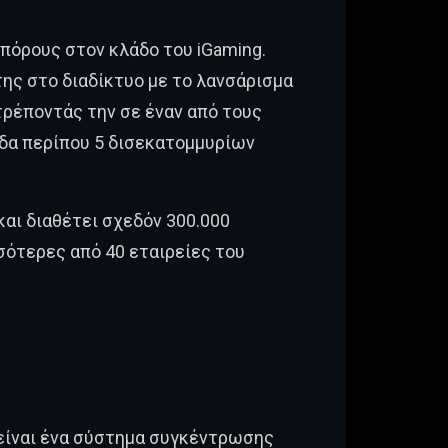
οπόρους στον κλάδο του iGaming.
της στο διαδίκτυο με το λανσάρισμα
ατρέποντάς την σε έναν από τους
οδα περίπου 5 δισεκατομμυρίων
αι διαθέτει σχεδόν 300.000
σότερες από 40 εταιρείες του
 είναι ένα σύστημα συγκέντρωσης