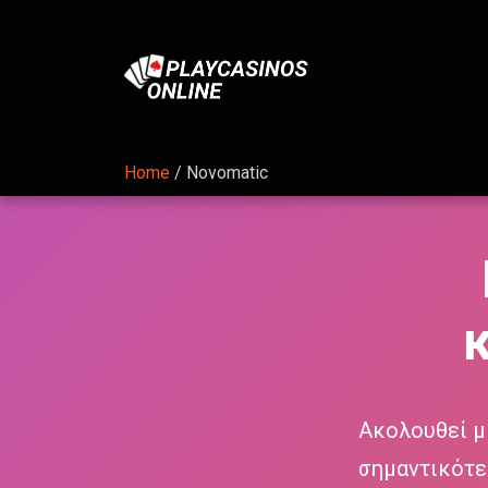
Home
/
Novomatic
Ακολουθεί μ
σημαντικότε