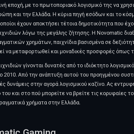
νή εποχή, με το πρωτοποριακό λογισμικό της να χρησ
ώπη και την Ελλάδα. Η κύρια πηγή εσόδων και το κόσ
οι οποίοι έχουν αποκτήσει τέτοια δημοτικότητα που έ
χνιδιών λόγω της μεγάλης ζήτησης. Η Novomatic διαθ
ματικών χρημάτων, παιχνίδια βασισμένα σε δεξιότητε
ί να μεταφορτωθεί και μοναδικές προσφορές όπως το 
χνιδιών γίνονται δυνατές από το ιδιόκτητο λογισμικό
ο 2010. Από την ανάπτυξη αυτού του προηγμένου συστ
ρές δυνάμεις στην αγορά λογισμικού καζίνο. Ας εντρυφ
 του και στο πού μπορείτε να βρείτε τις κορυφαίες τ
πραγματικά χρήματα στην Ελλάδα.
matic Gaming