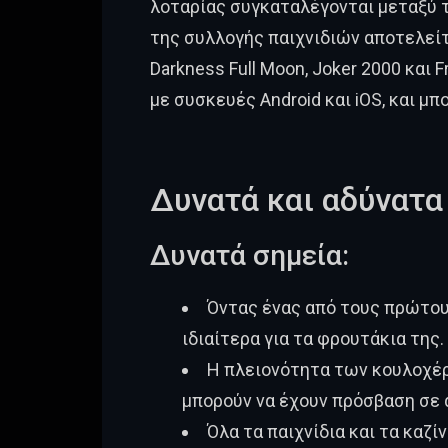
λοταρίας συγκαταλέγονται μεταξύ τ
της συλλογής παιχνιδιών αποτελείτα
Darkness Full Moon, Joker 2000 και 
με συσκευές Android και iOS, και μ
Δυνατά και αδύνατα
Δυνατά σημεία:
Όντας ένας από τους πρώτου
ιδιαίτερα για τα φρουτάκια της.
Η πλειονότητα των κουλοχέρηδ
μπορούν να έχουν πρόσβαση σε
Όλα τα παιχνίδια και τα καζ