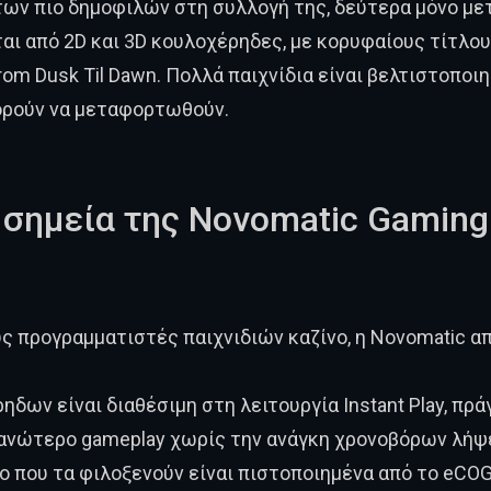
ων πιο δημοφιλών στη συλλογή της, δεύτερα μόνο μετά
ι από 2D και 3D κουλοχέρηδες, με κορυφαίους τίτλους
From Dusk Til Dawn. Πολλά παιχνίδια είναι βελτιστοποι
πορούν να μεταφορτωθούν.
 σημεία της Novomatic Gaming
ς προγραμματιστές παιχνιδιών καζίνο, η Novomatic απ
ων είναι διαθέσιμη στη λειτουργία Instant Play, πράγ
 ανώτερο gameplay χωρίς την ανάγκη χρονοβόρων λήψ
ίνο που τα φιλοξενούν είναι πιστοποιημένα από το eC