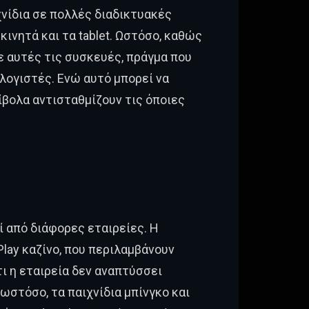
χνίδια σε πολλές διαδικτυακές
κινητά και τα tablet. Ωστόσο, καθώς
σε αυτές τις συσκευές, πράγμα που
λογιστές. Ενώ αυτό μπορεί να
ίβολα αντισταθμίζουν τις όποιες
ί από διάφορες εταιρείες. Η
Play καζίνο, που περιλαμβάνουν
τι η εταιρεία δεν αναπτύσσει
 ωστόσο, τα παιχνίδια μπίνγκο και