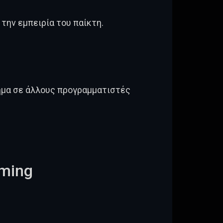
την εμπειρία του παίκτη.
ημα σε άλλους προγραμματιστές
aming