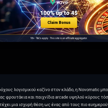
100% up to 4$
Claim Bonus
18+ · T&Cs apply · This site is an affiliate aggregator.
ρόχους λογισμικού καζίνο στον κλάδο, η Novomatic μπ
ας φρουτάκια και παιχνίδια arcade υψηλού κύρους τόσο
ατέχει μια ισχυρή θέση ως ένας από τους πιο ευημερο