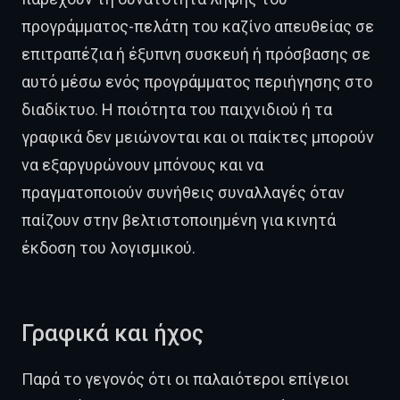
προγράμματος-πελάτη του καζίνο απευθείας σε
επιτραπέζια ή έξυπνη συσκευή ή πρόσβασης σε
αυτό μέσω ενός προγράμματος περιήγησης στο
διαδίκτυο. Η ποιότητα του παιχνιδιού ή τα
γραφικά δεν μειώνονται και οι παίκτες μπορούν
να εξαργυρώνουν μπόνους και να
πραγματοποιούν συνήθεις συναλλαγές όταν
παίζουν στην βελτιστοποιημένη για κινητά
έκδοση του λογισμικού.
Γραφικά και ήχος
Παρά το γεγονός ότι οι παλαιότεροι επίγειοι