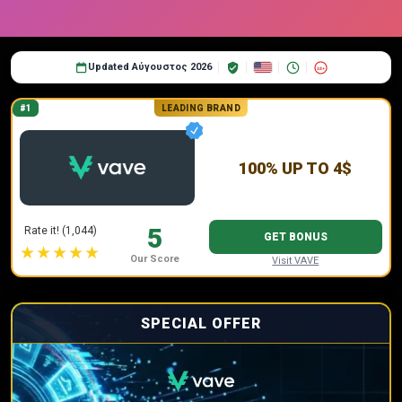
Updated Αύγουστος 2026
18+
#1
LEADING BRAND
100% UP TO 4$
5
Rate it! (1,044)
GET BONUS
★★★★★
Our Score
Visit VAVE
SPECIAL OFFER