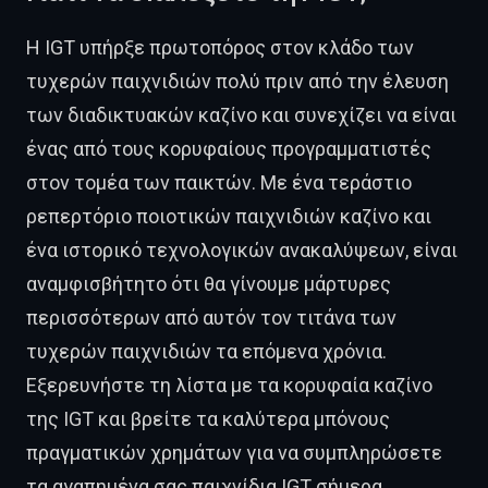
Η IGT υπήρξε πρωτοπόρος στον κλάδο των
τυχερών παιχνιδιών πολύ πριν από την έλευση
των διαδικτυακών καζίνο και συνεχίζει να είναι
ένας από τους κορυφαίους προγραμματιστές
στον τομέα των παικτών. Με ένα τεράστιο
ρεπερτόριο ποιοτικών παιχνιδιών καζίνο και
ένα ιστορικό τεχνολογικών ανακαλύψεων, είναι
αναμφισβήτητο ότι θα γίνουμε μάρτυρες
περισσότερων από αυτόν τον τιτάνα των
τυχερών παιχνιδιών τα επόμενα χρόνια.
Εξερευνήστε τη λίστα με τα κορυφαία καζίνο
της IGT και βρείτε τα καλύτερα μπόνους
πραγματικών χρημάτων για να συμπληρώσετε
τα αγαπημένα σας παιχνίδια IGT σήμερα.