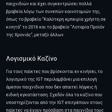
παιχνιδιών και έχει συγκεντρώσει πολλά
βραβεία λόγω των συνεπών καινοτομιών της,
όπως το βραβείο “Καλύτερη εμπειρία χρήστη σε
κινητά” το 2016 και το βραβείο “Λοταρία Προϊόν
της Χρονιάς”, μεταξύ άλλων.
Λογισμικό Καζίνο
Για τους παίκτες που βρίσκονται εν κινήσει, το
λογισμικό της IGT περιλαμβάνει μια επιλογή
άμεσου παιχνιδιού που δεν απαιτεί λήψεις ή
ειδική εγκατάσταση. Σχεδόν όλα τα καζίνο που
υποστηρίζονται από την IGT επιτρέπουν στους
παίκτες να έχουν πρόσβαση στα παιχνίδια τους