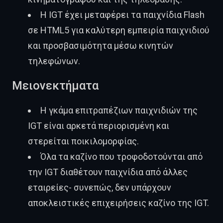
Η IGT έχει μεταφέρει τα παιχνίδια Flash
σε HTML5 για καλύτερη εμπειρία παιχνιδιού
και προσβασιμότητα μέσω κινητών
τηλεφώνων.
Μειονεκτήματα
Η γκάμα επιτραπέζιων παιχνιδιών της
IGT είναι αρκετά περιορισμένη και
στερείται ποικιλομορφίας.
Όλα τα καζίνο που τροφοδοτούνται από
την IGT διαθέτουν παιχνίδια από άλλες
εταιρείες- συνεπώς, δεν υπάρχουν
αποκλειστικές επιχειρήσεις καζίνο της IGT.