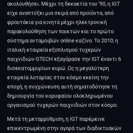
ακολουθήσει. Μέχρι τη δεκαετία του ’90, η IGT
είχε αναπτύξει μια σειρά από προϊόντα, από
φρουτάκια για κινητά μέχρι ηλεκτρονική
παρακολούθηση των παικτών και το πρώτο
σύστημα ανταμοιβών online καζίνο. Το 2010, η
ιταλική εταιρεία εξοπλισμού τυχερών
παιχνιδιών GTECH εξαγόρασε την IGT έναντι 6
δισεκατομμυρίων ευρώ. Ως η μεγαλύτερη
εταιρεία λοταρίας στον κόσμο εκείνη την
εποχή, η συγχώνευση αυτή σηματοδότησε τη
δημιουργία του κορυφαίου ολοκληρωμένου
οργανισμού τυχερών παιχνιδιών στον κόσμο.
Μετά τη μεταρρύθμιση, η IGT παρέμεινε
επικεντρωμένη στην αγορά των διαδικτυακών