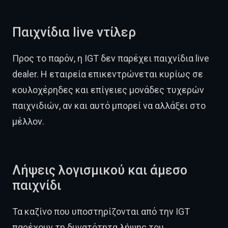
Παιχνίδια live ντίλερ
Προς το παρόν, η IGT δεν παρέχει παιχνίδια live
dealer. Η εταιρεία επικεντρώνεται κυρίως σε
κουλοχέρηδες και επίγειες μονάδες τυχερών
παιχνιδιών, αν και αυτό μπορεί να αλλάξει στο
μέλλον.
Λήψεις λογισμικού και άμεσο
παιχνίδι
Τα καζίνο που υποστηρίζονται από την IGT
παρέχουν τη δυνατότητα λήψης του