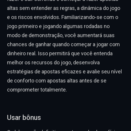
altas sem entender as regras, a dinâmica do jogo
e os riscos envolvidos. Familiarizando-se com o
jogo primeiro e jogando algumas rodadas no
modo de demonstração, você aumentará suas
chances de ganhar quando começar a jogar com
dinheiro real. Isso permitirá que você entenda
melhor os recursos do jogo, desenvolva
estratégias de apostas eficazes e avalie seu nível
de conforto com apostas altas antes de se
comprometer totalmente.
Usar bônus