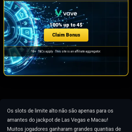
100% up to 4$
Claim Bonus
18+ · T&Cs apply · This site is an affiliate aggregator.
Os slots de limite alto não são apenas para os
amantes do jackpot de Las Vegas e Macau!
Muitos jogadores ganharam grandes quantias de