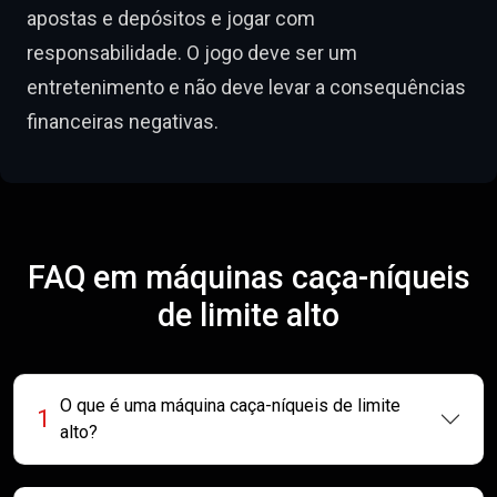
apostas e depósitos e jogar com
responsabilidade. O jogo deve ser um
entretenimento e não deve levar a consequências
financeiras negativas.
FAQ em máquinas caça-níqueis
de limite alto
O que é uma máquina caça-níqueis de limite
1
alto?