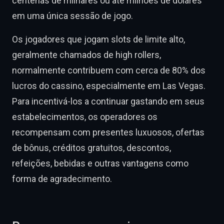
centenas de milhares ou até milhões de dólares
em uma única sessão de jogo.
Os jogadores que jogam slots de limite alto,
geralmente chamados de high rollers,
normalmente contribuem com cerca de 80% dos
lucros do cassino, especialmente em Las Vegas.
Para incentivá-los a continuar gastando em seus
estabelecimentos, os operadores os
recompensam com presentes luxuosos, ofertas
de bônus, créditos gratuitos, descontos,
refeições, bebidas e outras vantagens como
forma de agradecimento.