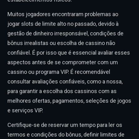
Muitos jogadores encontraram problemas ao
jogar slots de limite alto no passado, devido à
gestão de dinheiro irresponsável, condições de
bônus irrealistas ou escolha de cassino não
confiável. É por isso que é essencial avaliar esses
aspectos antes de se comprometer com um
cassino ou programa VIP. É recomendável
consultar avaliações confiáveis, como a nossa,
para garantir a escolha dos cassinos com as
melhores ofertas, pagamentos, seleções de jogos
e serviços VIP.
Certifique-se de reservar um tempo para ler os
termos e condições do bônus, definir limites de