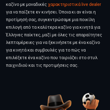
καζίνο με μοναδικές
χαρακτηριστικά live dealer
για να παίζετε εν κινήσει. Όποια κι αν είναι η
προτίμησή σας, συγκεντρώσαμε μια ποικίλη
επιλογή από τα καλύτερα καζίνο για κινητά για
Έλληνες παίκτες, μαζί με όλες τις απαραίτητες
λεπτομέρειες για να ξεκινήσετε με ένα καζίνο
για κινητά και συμβουλές για το πώς να
επιλέξετε ένα καζίνο που ταιριάζει στο στυλ
παιχνιδιού και τις προτιμήσεις σας.