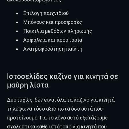
Επιλογή παιχνιδιού
Μπόνους και προσφορές
Ποικιλία μεθόδων πληρωμής
Ασφάλεια και προστασία
Ανατροφοδότηση παίκτη
Ιστοσελίδες καζίνο για κινητά σε
μαύρη λίστα
Δυστυχώς, δεν είναι όλα τα καζίνο για κινητά
τηλέφωνα τόσο αξιόπιστα όσο αυτά που
προτείνουμε. Για το λόγο αυτό εξετάζουμε
σχολαστικά κάθε ιστότοπο για κινητά που