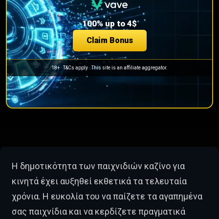
100% up to 4$
Claim Bonus
18+ · T&Cs apply · This site is an affiliate aggregator.
Η δημοτικότητα των παιχνιδιών καζίνο για
κινητά έχει αυξηθεί εκθετικά τα τελευταία
χρόνια. Η ευκολία του να παίζετε τα αγαπημένα
σας παιχνίδια και να κερδίζετε πραγματικά