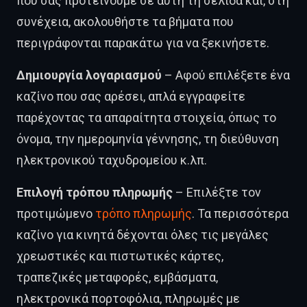
που σας προτείνουμε σε αυτή τη σελίδα και, στη
συνέχεια, ακολουθήστε τα βήματα που
περιγράφονται παρακάτω για να ξεκινήσετε.
Δημιουργία λογαριασμού
– Αφού επιλέξετε ένα
καζίνο που σας αρέσει, απλά εγγραφείτε
παρέχοντας τα απαραίτητα στοιχεία, όπως το
όνομα, την ημερομηνία γέννησης, τη διεύθυνση
ηλεκτρονικού ταχυδρομείου κ.λπ.
Επιλογή τρόπου πληρωμής
– Επιλέξτε τον
προτιμώμενο
τρόπο πληρωμής
. Τα περισσότερα
καζίνο για κινητά δέχονται όλες τις μεγάλες
χρεωστικές και πιστωτικές κάρτες,
τραπεζικές μεταφορές, εμβάσματα,
ηλεκτρονικά πορτοφόλια, πληρωμές με