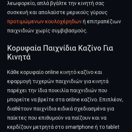
λεωφορείο, απλά βγάλτε την κινητή σας
συσκευή και απολαύστε μερικούς γύρους
προτιμώμενων κουλοχέρηδων
ή επιτραπέζιων
παιχνιδιών χωρίς συμβιβασμούς.
Κορυφαία Παιχνίδια Καζίνο Για
Κινητά
Κάθε κορυφαίο online κινητό καζίνο και
εφαρμογή τυχερών παιχνιδιών για κινητά
παρέχει την ίδια ποικιλία παιχνιδιών που
μπορείτε να βρείτε στα online καζίνο. Επιπλέον,
διαθέτουν παιχνίδια ειδικά σχεδιασμένα για
παίκτες που επιθυμούν να παίζουν και να
κερδίζουν μετρητά στο smartphone ή το tablet