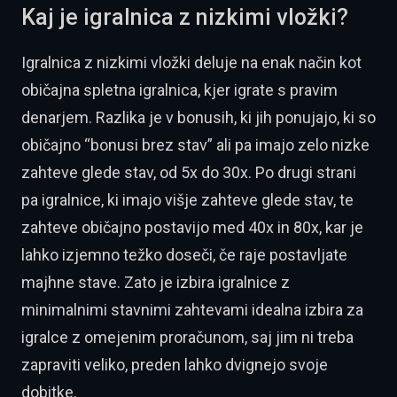
Kaj je igralnica z nizkimi vložki?
Igralnica z nizkimi vložki deluje na enak način kot
običajna spletna igralnica, kjer igrate s pravim
denarjem. Razlika je v bonusih, ki jih ponujajo, ki so
običajno “bonusi brez stav” ali pa imajo zelo nizke
zahteve glede stav, od 5x do 30x. Po drugi strani
pa igralnice, ki imajo višje zahteve glede stav, te
zahteve običajno postavijo med 40x in 80x, kar je
lahko izjemno težko doseči, če raje postavljate
majhne stave. Zato je izbira igralnice z
minimalnimi stavnimi zahtevami idealna izbira za
igralce z omejenim proračunom, saj jim ni treba
zapraviti veliko, preden lahko dvignejo svoje
dobitke.