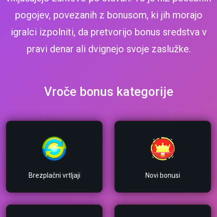
pogojev, povezanih z bonusom, ki jih morajo
igralci izpolniti, da pretvorijo bonus sredstva v
pravi denar ali dvignejo svoje zaslužke.
Vroče bonus kategorije
Brezplačni vrtljaji
Novi bonusi