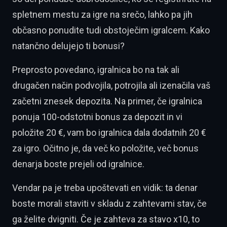
spletnem mestu za igre na srečo, lahko pa jih
občasno ponudite tudi obstoječim igralcem. Kako
natančno delujejo ti bonusi?
Preprosto povedano, igralnica bo na tak ali
drugačen način podvojila, potrojila ali izenačila vaš
začetni znesek depozita. Na primer, če igralnica
ponuja 100-odstotni bonus za depozit in vi
položite 20 €, vam bo igralnica dala dodatnih 20 €
za igro. Očitno je, da več ko položite, več bonus
denarja boste prejeli od igralnice.
Vendar pa je treba upoštevati en vidik: ta denar
boste morali staviti v skladu z zahtevami stav, če
ga želite dvigniti. Če je zahteva za stavo x10, to