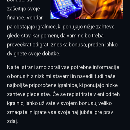
zaščitijo svoje
finance. Vendar
pa obstajajo igralnice, ki ponujajo nižje zahteve
glede stav, kar pomeni, da vam ne bo treba
prevečkrat odigrati zneska bonusa, preden lahko
dvignete svoje dobitke.
Na tej strani smo zbrali vse potrebne informacije
o bonusih z nizkimi stavami in navedli tudi naše
najboljše priporočene igralnice, ki ponujajo nizke
zahteve glede stav. Če se registrirate v eni od teh
igralnic, lahko uživate v svojem bonusu, veliko
zmagate in igrate vse svoje najljubše igre prav
zdaj.