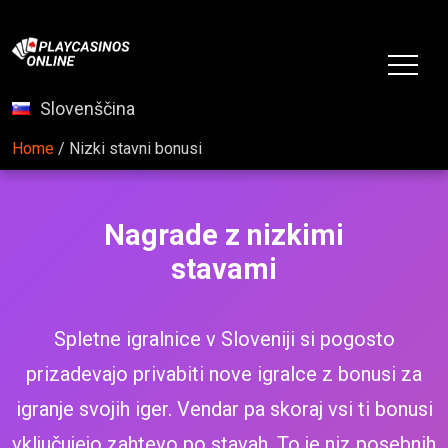
Slovenščina
Home
/
Nizki stavni bonusi
Nagrade z nizkimi
stavami
Spletne igralnice v Sloveniji si pogosto
prizadevajo privabiti nove igralce z bonusi za
igranje svojih iger. Vendar pa skoraj vsi ti bonusi
vključujejo zahtevo po stavah. To je niz posebnih