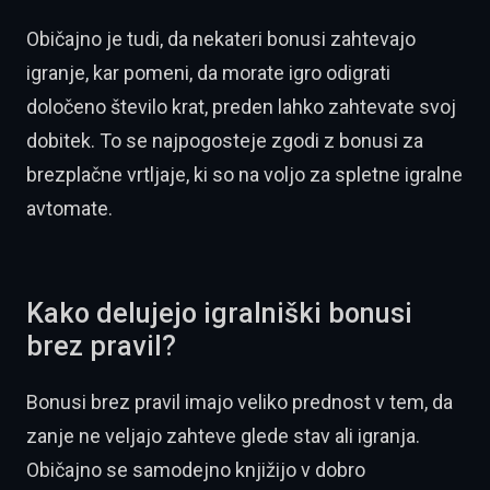
Običajno je tudi, da nekateri bonusi zahtevajo
igranje, kar pomeni, da morate igro odigrati
določeno število krat, preden lahko zahtevate svoj
dobitek. To se najpogosteje zgodi z bonusi za
brezplačne vrtljaje, ki so na voljo za spletne igralne
avtomate.
Kako delujejo igralniški bonusi
brez pravil?
Bonusi brez pravil imajo veliko prednost v tem, da
zanje ne veljajo zahteve glede stav ali igranja.
Običajno se samodejno knjižijo v dobro