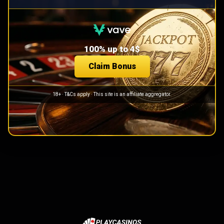
100% up to 4$
Claim Bonus
18+ · T&Cs apply · This site is an affiliate aggregator.