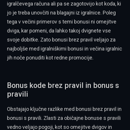
igralčevega računa ali pa se zagotovijo kot koda, ki
jo je treba unovčiti na blagajni iz igralnice. Poleg
tega v večini primerov s temi bonusi ni omejitve
dviga, kar pomeni, da lahko takoj dvignete vse
svoje dobitke. Zato bonusi brez pravil veljajo za
najboljše med igralniškimi bonusi in večina igralnic
jih noče ponuditi kot redne promocije.
Bonus kode brez pravil in bonus s
pravili
Obstajajo ključne razlike med bonusi brez pravil in
bonusi s pravili. Zlasti za običajne bonuse s pravili
vedno veljajo pogoji, kot so omejitve dvigov in