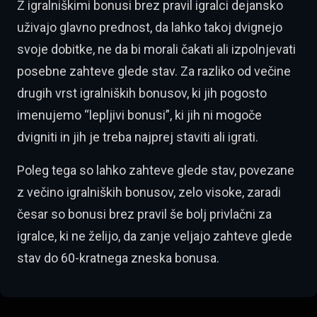
Z igralniškimi bonusi brez pravil igralci dejansko
uživajo glavno prednost, da lahko takoj dvignejo
svoje dobitke, ne da bi morali čakati ali izpolnjevati
posebne zahteve glede stav. Za razliko od večine
drugih vrst igralniških bonusov, ki jih pogosto
imenujemo “lepljivi bonusi”, ki jih ni mogoče
dvigniti in jih je treba najprej staviti ali igrati.
Poleg tega so lahko zahteve glede stav, povezane
z večino igralniških bonusov, zelo visoke, zaradi
česar so bonusi brez pravil še bolj privlačni za
igralce, ki ne želijo, da zanje veljajo zahteve glede
stav do 60-kratnega zneska bonusa.