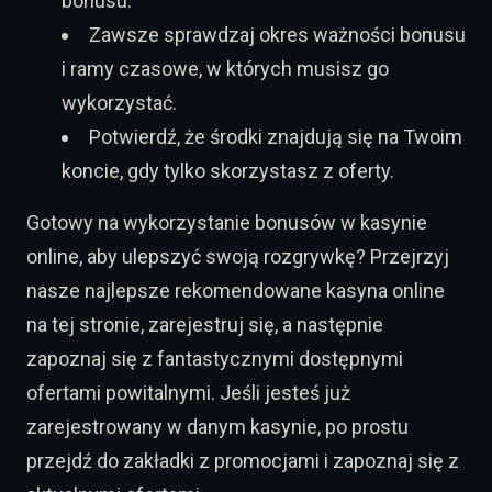
bonusu.
Zawsze sprawdzaj okres ważności bonusu
i ramy czasowe, w których musisz go
wykorzystać.
Potwierdź, że środki znajdują się na Twoim
koncie, gdy tylko skorzystasz z oferty.
Gotowy na wykorzystanie bonusów w kasynie
online, aby ulepszyć swoją rozgrywkę? Przejrzyj
nasze najlepsze rekomendowane kasyna online
na tej stronie, zarejestruj się, a następnie
zapoznaj się z fantastycznymi dostępnymi
ofertami powitalnymi. Jeśli jesteś już
zarejestrowany w danym kasynie, po prostu
przejdź do zakładki z promocjami i zapoznaj się z