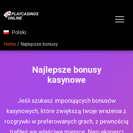
Polski
Home
/
Najlepsze bonusy
Najlepsze bonusy
kasynowe
Jeśli szukasz imponujących bonusów
kasynowych, które zwiększą twoje wrażenia z
rozgrywki w preferowanych grach, z pewnością
trafiłeś we właściwe miejsce. Nasi eksperci