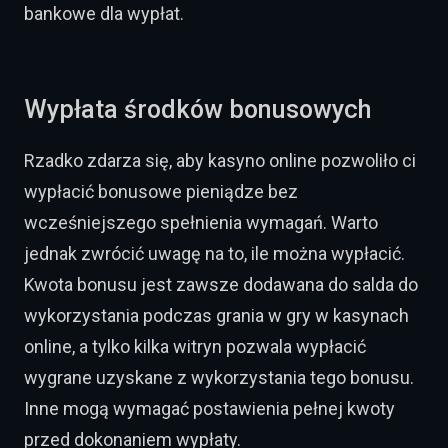
bankowe dla wypłat.
Wypłata środków bonusowych
Rzadko zdarza się, aby kasyno online pozwoliło ci
wypłacić bonusowe pieniądze bez
wcześniejszego spełnienia wymagań. Warto
jednak zwrócić uwagę na to, ile można wypłacić.
Kwota bonusu jest zawsze dodawana do salda do
wykorzystania podczas grania w gry w kasynach
online, a tylko kilka witryn pozwala wypłacić
wygrane uzyskane z wykorzystania tego bonusu.
Inne mogą wymagać postawienia pełnej kwoty
przed dokonaniem wypłaty.