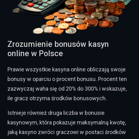
Zrozumienie bonusów kasyn
online w Polsce
Prawie wszystkie kasyna online obliczają swoje
bonusy w oparciu o procent bonusu. Procent ten
zazwyczaj waha się od 20% do 300% i wskazuje,
ile gracz otrzyma środków bonusowych.
Istnieje również druga liczba w bonusie
kasynowym, która pokazuje maksymalną kwotę,
jaką kasyno zwróci graczowi w postaci środków