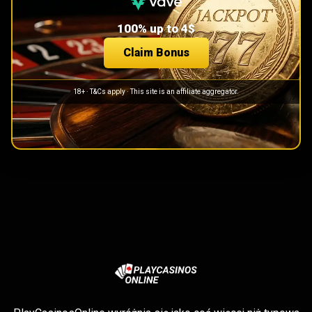
100% up to 4$
Claim Bonus
18+ · T&Cs apply · This site is an affiliate aggregator.