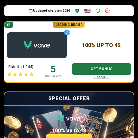
Updated sierpień 2026
18+
#1
LEADING BRAND
100% UP TO 4$
5
Rate it! (1,044)
GET BONUS
★★★★★
Our Score
Visit VAVE
SPECIAL OFFER
100% up to 4$