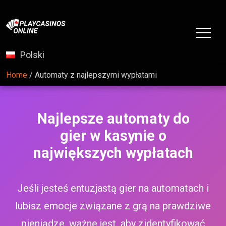
Polski
Home
/
Automaty z najlepszymi wypłatami
Najlepsze automaty do
gier w kasynie o
największych wypłatach
Jeśli jesteś entuzjastą gier na automatach i
lubisz emocje związane z grą na prawdziwe
pieniądze, ważne jest, aby zidentyfikować