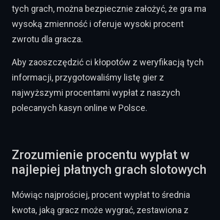
tych grach, można bezpiecznie założyć, że gra ma
wysoką zmienność i oferuje wysoki procent
zwrotu dla gracza.
Aby zaoszczędzić ci kłopotów z weryfikacją tych
informacji, przygotowaliśmy listę gier z
najwyższymi procentami wypłat z naszych
polecanych kasyn online w Polsce.
Zrozumienie procentu wypłat w
najlepiej płatnych grach slotowych
Mówiąc najprościej, procent wypłat to średnia
kwota, jaką gracz może wygrać, zestawiona z