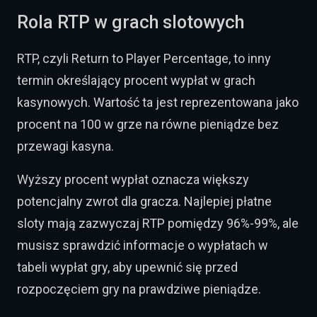
Rola RTP w grach slotowych
RTP, czyli Return to Player Percentage, to inny
termin określający procent wypłat w grach
kasynowych. Wartość ta jest reprezentowana jako
procent na 100 w grze na równe pieniądze bez
przewagi kasyna.
Wyższy procent wypłat oznacza większy
potencjalny zwrot dla gracza. Najlepiej płatne
sloty mają zazwyczaj RTP pomiędzy 96%-99%, ale
musisz sprawdzić informacje o wypłatach w
tabeli wypłat gry, aby upewnić się przed
rozpoczęciem gry na prawdziwe pieniądze.