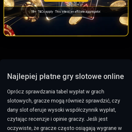
18+ · T&Cs apply · This site is an affiliate aggregator.
Najlepiej płatne gry slotowe online
Oprócz sprawdzania tabel wypłat w grach
slotowych, gracze mogą również sprawdzić, czy
dany slot oferuje wysoki współczynnik wypłat,
czytając recenzje i opinie graczy. Jeśli jest
oczywiste, że gracze często osiągają wygrane w