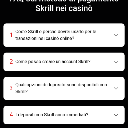
Skrill nei casinò
Cos'è Skrill e perché dovrei usarlo per le
1
transazioni nei casinò online?
2
Come posso creare un account Skrill?
Quali opzioni di deposito sono disponibili con
3
Skrill?
4
I depositi con Skrill sono immediati?