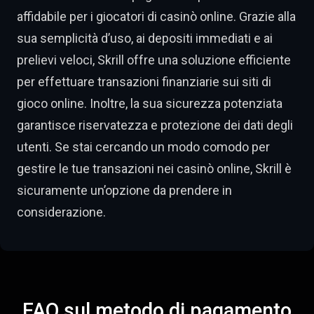
affidabile per i giocatori di casinò online. Grazie alla
sua semplicità d’uso, ai depositi immediati e ai
prelievi veloci, Skrill offre una soluzione efficiente
per effettuare transazioni finanziarie sui siti di
gioco online. Inoltre, la sua sicurezza potenziata
garantisce riservatezza e protezione dei dati degli
utenti. Se stai cercando un modo comodo per
gestire le tue transazioni nei casinò online, Skrill è
sicuramente un’opzione da prendere in
considerazione.
FAQ sul metodo di pagamento