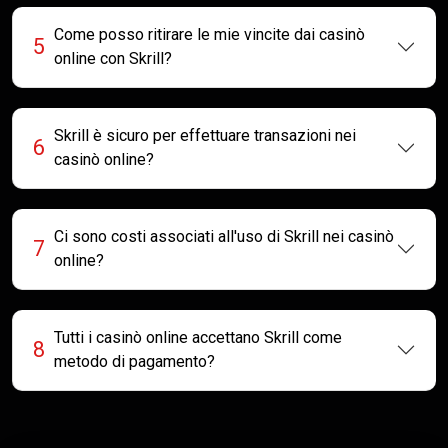
Come posso ritirare le mie vincite dai casinò
5
online con Skrill?
Skrill è sicuro per effettuare transazioni nei
6
casinò online?
Ci sono costi associati all'uso di Skrill nei casinò
7
online?
Tutti i casinò online accettano Skrill come
8
metodo di pagamento?