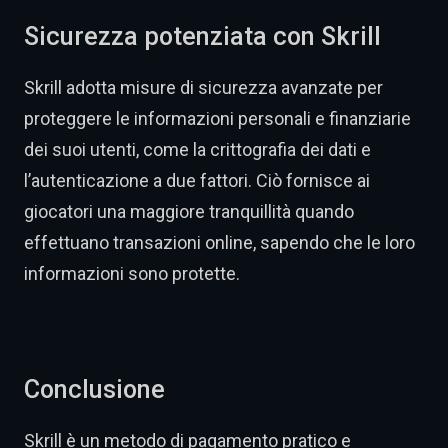
Sicurezza potenziata con Skrill
Skrill adotta misure di sicurezza avanzate per
proteggere le informazioni personali e finanziarie
dei suoi utenti, come la crittografia dei dati e
l’autenticazione a due fattori. Ciò fornisce ai
giocatori una maggiore tranquillità quando
effettuano transazioni online, sapendo che le loro
informazioni sono protette.
Conclusione
Skrill è un metodo di pagamento pratico e