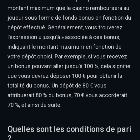
montant maximum que le casino remboursera au
joueur sous forme de fonds bonus en fonction du
dépôt effectué. Généralement, vous trouverez
l’expression « jusqu’à » associée à ces bonus,
indiquant le montant maximum en fonction de
votre dépôt choisi. Par exemple, si vous recevez
un bonus pouvant aller jusqu’à 100 %, cela signifie
que vous devrez déposer 100 € pour obtenir la
totalité du bonus. Un dépôt de 80 € vous
attribuerait 80 % du bonus, 70 € vous accorderait
70 %, et ainsi de suite.
Quelles sont les conditions de pari
?