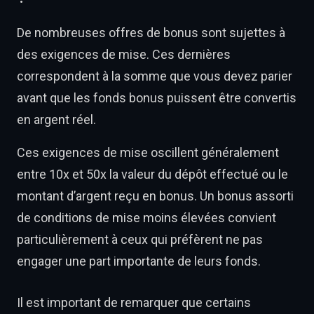
De nombreuses offres de bonus sont sujettes à
des exigences de mise. Ces dernières
correspondent à la somme que vous devez parier
avant que les fonds bonus puissent être convertis
en argent réel.
Ces exigences de mise oscillent généralement
entre 10x et 50x la valeur du dépôt effectué ou le
montant d’argent reçu en bonus. Un bonus assorti
de conditions de mise moins élevées convient
particulièrement à ceux qui préfèrent ne pas
engager une part importante de leurs fonds.
Il est important de remarquer que certains