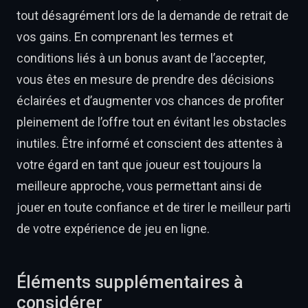
tout désagrément lors de la demande de retrait de
vos gains. En comprenant les termes et
conditions liés à un bonus avant de l’accepter,
vous êtes en mesure de prendre des décisions
éclairées et d’augmenter vos chances de profiter
pleinement de l’offre tout en évitant les obstacles
inutiles. Être informé et conscient des attentes à
votre égard en tant que joueur est toujours la
meilleure approche, vous permettant ainsi de
jouer en toute confiance et de tirer le meilleur parti
de votre expérience de jeu en ligne.
Éléments supplémentaires à
considérer