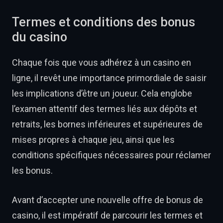
Termes et conditions des bonus
du casino
Chaque fois que vous adhérez à un casino en
ligne, il revêt une importance primordiale de saisir
les implications d’être un joueur. Cela englobe
l’examen attentif des termes liés aux dépôts et
retraits, les bornes inférieures et supérieures de
mises propres à chaque jeu, ainsi que les
conditions spécifiques nécessaires pour réclamer
les bonus.
Avant d’accepter une nouvelle offre de bonus de
casino, il est impératif de parcourir les termes et