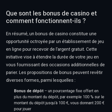
Que sont les bonus de casino et
comment fonctionnent-ils ?
En résumé, un bonus de casino constitue une
opportunité octroyée par un établissement de jeu
en ligne pour recevoir de l’argent gratuit. Cette
initiative vise à étendre la durée de votre jeu en
vous fournissant des occasions additionnelles de
parier. Les propositions de bonus peuvent revêtir
diverses formes, parmi lesquelles :
Bonus de dépôt
– un pourcentage fixe offert en
plus du montant du dépôt, par exemple 100 % sur le
montant du dépôt jusqu’à 100 €, vous donnant 200 €
pour jouer