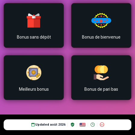
Bonus sans dépôt
Bonus de bienvenue
Meilleurs bonus
Bonus de pari bas
Updated août 2026
18+