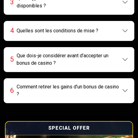
3
disponibles ?
4
Quelles sont les conditions de mise ?
Que dois-je considérer avant d’accepter un
5
bonus de casino ?
Comment retirer les gains d’un bonus de casino
6
?
SPECIAL OFFER