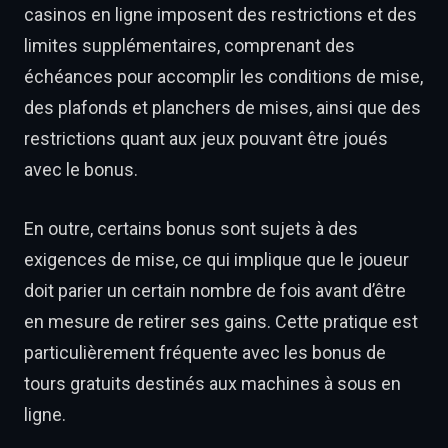
casinos en ligne imposent des restrictions et des
limites supplémentaires, comprenant des
échéances pour accomplir les conditions de mise,
des plafonds et planchers de mises, ainsi que des
restrictions quant aux jeux pouvant être joués
avec le bonus.
En outre, certains bonus sont sujets à des
exigences de mise, ce qui implique que le joueur
doit parier un certain nombre de fois avant d’être
en mesure de retirer ses gains. Cette pratique est
particulièrement fréquente avec les bonus de
tours gratuits destinés aux machines à sous en
ligne.