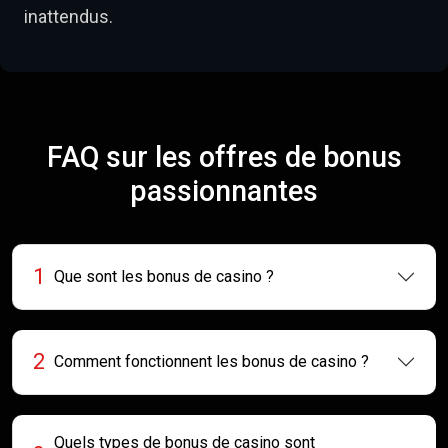
inattendus.
FAQ sur les offres de bonus
passionnantes
1
Que sont les bonus de casino ?
2
Comment fonctionnent les bonus de casino ?
Quels types de bonus de casino sont