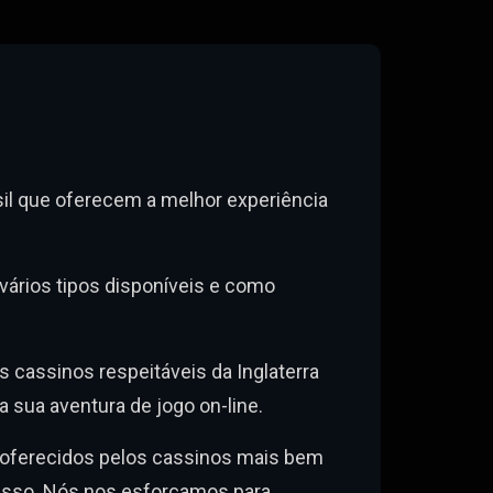
asil que oferecem a melhor experiência
vários tipos disponíveis e como
cassinos respeitáveis da Inglaterra
sua aventura de jogo on-line.
 oferecidos pelos cassinos mais bem
 isso. Nós nos esforçamos para