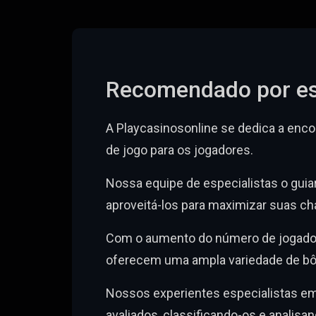
Recomendado por es
A Playcasinosonline se dedica a encon
de jogo para os jogadores.
Nossa equipe de especialistas o guia
aproveitá-los para maximizar suas ch
Com o aumento do número de jogadore
oferecem uma ampla variedade de bônu
Nossos experientes especialistas e
avaliados, classificando-os e analis