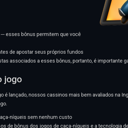
 ─ esses bônus permitem que você
ntes de apostar seus próprios fundos
stas associados a esses bônus, portanto, é importante g
o jogo
 é lançado, nossos cassinos mais bem avaliados na Ing
ogo.
caça-níqueis sem nenhum custo
os de bônus dos jogos de caça-níqueis e a tecnologia d