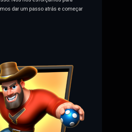
vamos dar um passo atrás e começar