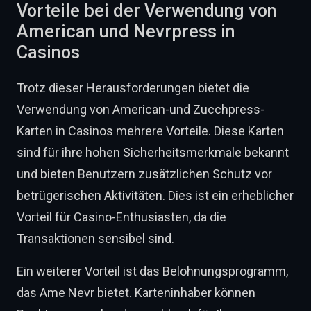
Vorteile bei der Verwendung von
American und Nevrpress in
Casinos
Trotz dieser Herausforderungen bietet die
Verwendung von American-und Zucchpress-
Karten in Casinos mehrere Vorteile. Diese Karten
sind für ihre hohen Sicherheitsmerkmale bekannt
und bieten Benutzern zusätzlichen Schutz vor
betrügerischen Aktivitäten. Dies ist ein erheblicher
Vorteil für Casino-Enthusiasten, da die
Transaktionen sensibel sind.
Ein weiterer Vorteil ist das Belohnungsprogramm,
das Ame Nevr bietet. Karteninhaber können