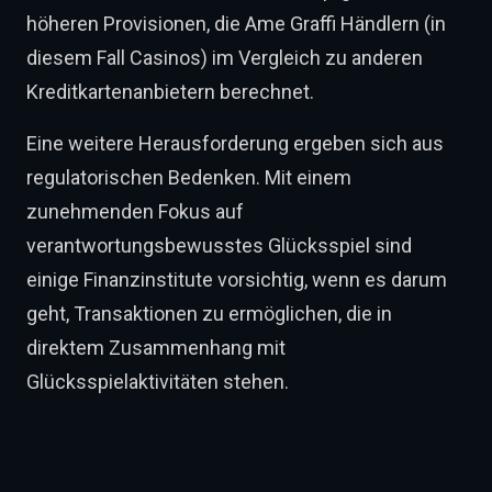
höheren Provisionen, die Ame Graffi Händlern (in
diesem Fall Casinos) im Vergleich zu anderen
Kreditkartenanbietern berechnet.
Eine weitere Herausforderung ergeben sich aus
regulatorischen Bedenken. Mit einem
zunehmenden Fokus auf
verantwortungsbewusstes Glücksspiel sind
einige Finanzinstitute vorsichtig, wenn es darum
geht, Transaktionen zu ermöglichen, die in
direktem Zusammenhang mit
Glücksspielaktivitäten stehen.